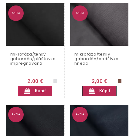
AKCIA
AKCIA
mikrofáza/tenký
mikrofáza/tenký
gabardén/plášťovka
gabardén/podšívka
impregnovaná
hnedá
2,00 €
2,00 €
Kúpiť
Kúpiť
AKCIA
AKCIA