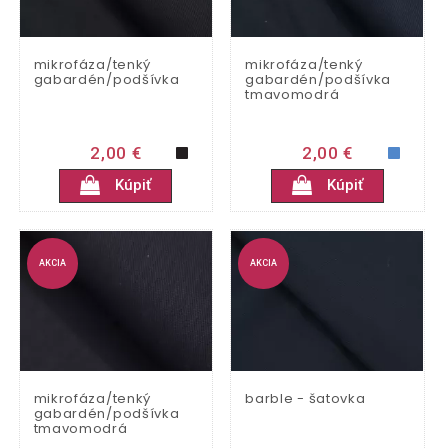
mikrofáza/tenký
mikrofáza/tenký
gabardén/podšívka
gabardén/podšívka
tmavomodrá
2,00 €
2,00 €
Kúpiť
Kúpiť
AKCIA
AKCIA
mikrofáza/tenký
barble - šatovka
gabardén/podšívka
tmavomodrá