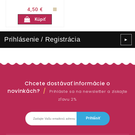
4,50 €
Kúpiť
Prihlásenie / Registrácia
►
Chcete dostávať informácie o
novinkách?
Prihláste sa na newsletter a získajte
zľavu 2%