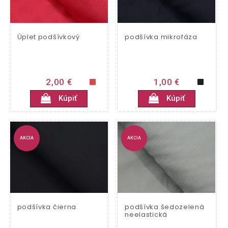
Úplet podšívkový
podšívka mikrofáza
2,00 €
1,00 €
Kúpiť
Kúpiť
AKCIA
AKCIA
podšívka čierna
podšívka šedozelená
neelastická