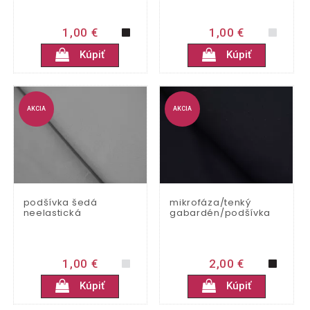
1,00 €
1,00 €
Kúpiť
Kúpiť
AKCIA
AKCIA
podšívka šedá
mikrofáza/tenký
neelastická
gabardén/podšívka
1,00 €
2,00 €
Kúpiť
Kúpiť