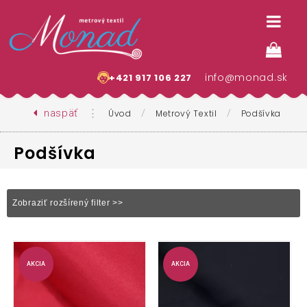
info@monad.sk
+421 917 106 227
naspäť
⋮
/
/
Úvod
Metrový Textil
Podšívka
Podšívka
Zobraziť rozšírený filter >>
AKCIA
AKCIA