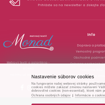
Prihláste sa na newsletter a získajte zľ
Info
Doprava a platb
Vernostný progra
Obchodné podmie
Metrový textil a galantéria -
Ochrana osobných ú
MONAD
Platforma RSO
na trhu už od roku 1993
Odstúpenie od zml
Nastavenie súborov cookies
Newsletter
Na fungovanie našej webovej stránky používame 
cookies môžete zakázať zmenou nastavení Vášho
Prihlásenie
dobrovoľné cookies (non-essential), ktoré nám p
Registrácia
Ochrana osobných údajov
Informácie o cooki
|
Naše predajne