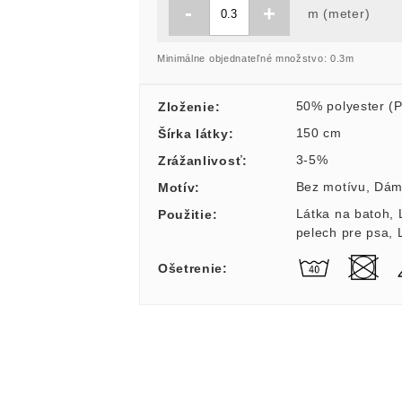
-
+
m (meter)
Minimálne objednateľné množstvo: 0.3m
50% polyester (
Zloženie
:
150 cm
Šírka látky
:
3-5%
Zrážanlivosť
:
Bez motívu
,
Dám
Motív
:
Látka na batoh
,
Použitie
:
pelech pre psa
,
Ošetrenie
: