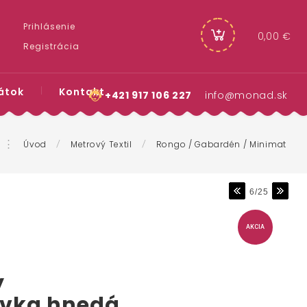
Prihlásenie
0,00 €
Registrácia
átok
Kontakt
+421 917 106 227
info@monad.sk
⋮
/
/
Úvod
Metrový Textil
Rongo / Gabardén / Minimat
6/25
AKCIA
ý
vka hnedá