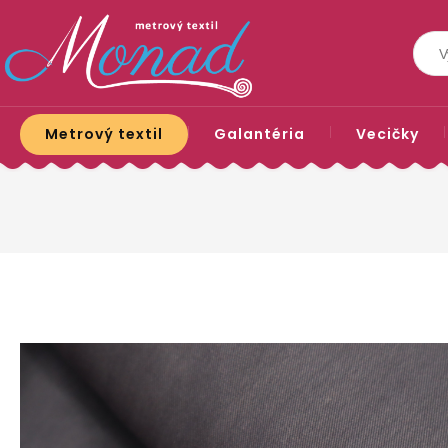
Metrový textil
Galantéria
Vecičky