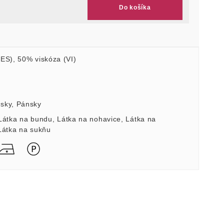
Do košíka
PES)
,
50% viskóza (VI)
sky
,
Pánsky
Látka na bundu
,
Látka na nohavice
,
Látka na
Látka na sukňu