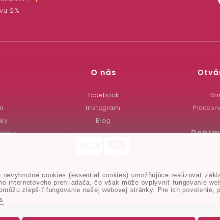
avu 2%
O nás
Otvá
a
Facebook
Sm
m
Instagram
Pracovn
nky
Blog
Dopra
dajov
Do
uvy
Pri náku
nevyhnutné cookies (essential cookies) umožňujúce realizovať zákla
 internetového prehliadača, čo však môže ovplyvniť fungovanie webo
omôžu zlepšiť fungovanie našej webovej stránky. Pre ich povolenie, p
es