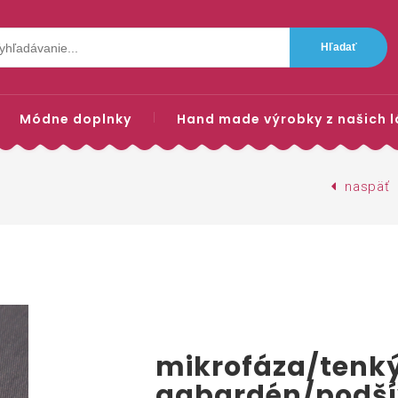
Módne doplnky
Hand made výrobky z našich l
naspäť
mikrofáza/tenk
gabardén/podší