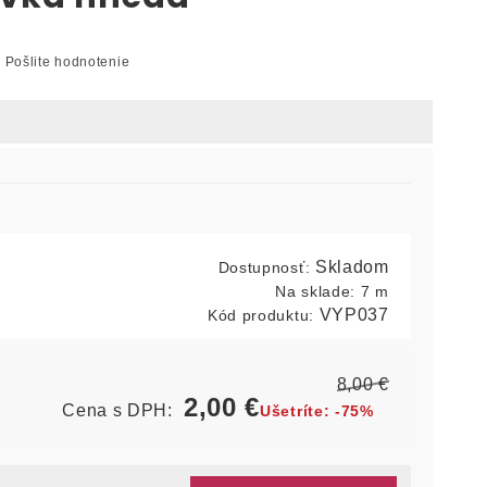
Pošlite hodnotenie
Skladom
Dostupnosť:
Na sklade:
7 m
VYP037
Kód produktu:
8,00
€
2,00
€
Cena s DPH:
Ušetríte:
-75%