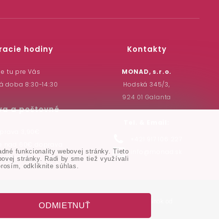
racie hodiny
Kontakty
e tu pre Vás
MONAD, s.r.o.
á doba 8:30-14:30
Hodská 345/3,
924 01 Galanta
va a poštovné
Tel. & Email:
prava 3,90€
+421 917 106 227
pe nad 60€ doprava
info@monad.sk
dné funkcionality webovej stránky. Tieto
zdarma
vej stránky. Radi by sme tiež využívali
rosím, odkliknite súhlas.
Tvorba web stránok
od
ODMIETNUŤ