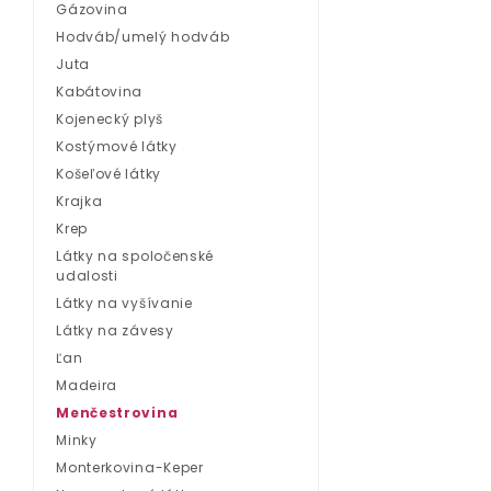
Gázovina
Hodváb/umelý hodváb
Juta
Kabátovina
Kojenecký plyš
Kostýmové látky
Košeľové látky
Krajka
Krep
Látky na spoločenské
udalosti
Látky na vyšívanie
Látky na závesy
Ľan
Madeira
Menčestrovina
Minky
Monterkovina-Keper