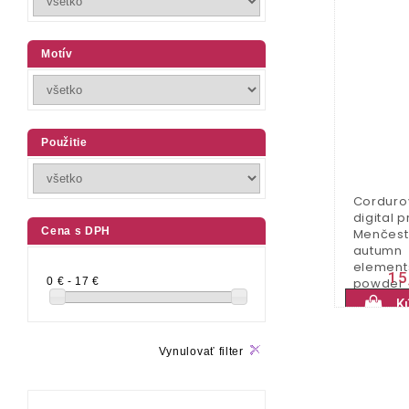
Motív
Použitie
Corduro
digital p
Cena s DPH
Menčest
autumn
element
15
0 € - 17 €
powder
K
Vynulovať filter