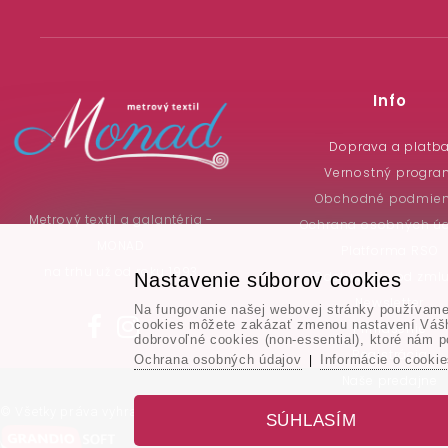
Info
Doprava a platb
Vernostný progra
Obchodné podmie
Metrový textil a galantéria -
Ochrana osobných ú
MONAD
Platforma RSO
na trhu už od roku 1993
Odstúpenie od zml
Nastavenie súborov cookies
Newsletter
Na fungovanie našej webovej stránky používame 
cookies môžete zakázať zmenou nastavení Vášho
Prihlásenie
dobrovoľné cookies (non-essential), ktoré nám p
Registrácia
Ochrana osobných údajov
Informácie o cooki
|
Naše predajne
Cookies
© Všetky práva vyhradené - www.monad.sk
SÚHLASÍM