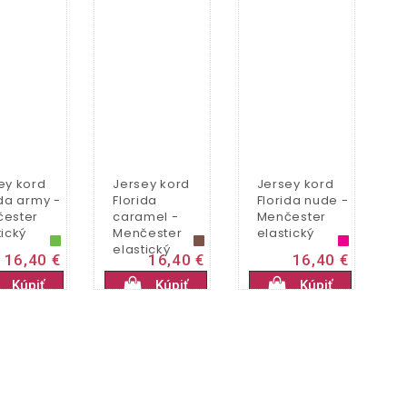
ey kord
Jersey kord
Jersey kord
ida army -
Florida
Florida nude -
ester
caramel -
Menčester
tický
Menčester
elastický
elastický
16,40 €
16,40 €
16,40 €
Kúpiť
Kúpiť
Kúpiť