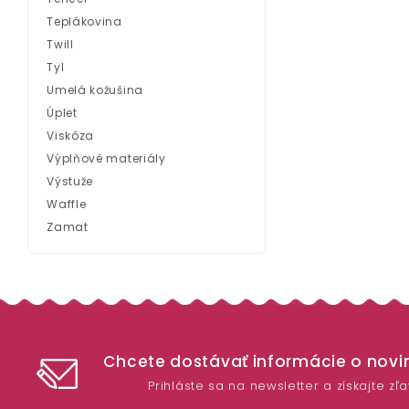
Teplákovina
Twill
Tyl
Umelá kožušina
Úplet
Viskóza
Výplňové materiály
Výstuže
Waffle
Zamat
Chcete dostávať informácie o nov
Prihláste sa na newsletter a získajte zľ