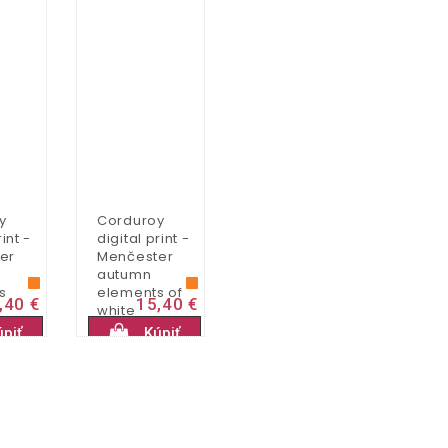
y
Corduroy
rint -
digital print -
er
Menčester
autumn
s
elements of
,40 €
15,40 €
white
úpiť
Kúpiť