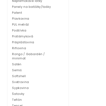
Nepremokavé látky
Panely na batôžky/tašky
Patent
Plavkovina
PUL metráž
Podšívka
Protišmyková
Pršiplášťovina
Riflovina
Rongo / Gabardén /
minimat
Satén
Semiš
Softshell
Svetrovina
Sypkovina
Šatovky
Teflón
Tencel