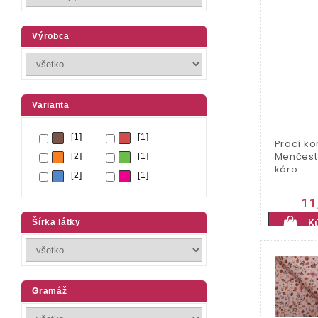
Výrobca
Varianta
[1]
[1]
Prací ko
Menčest
[2]
[1]
káro
[2]
[1]
11
K
Šírka látky
Gramáž