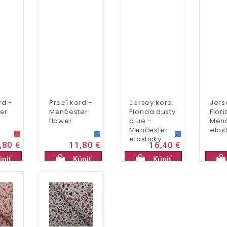
rd -
Prací kord -
Jersey kord
Jers
er
Menčester
Florida dusty
Flor
flower
blue -
Menč
Menčester
elas
elastický
,80 €
11,80 €
16,40 €
úpiť
Kúpiť
Kúpiť