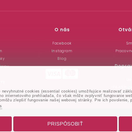
O nás
Otvá
a
Facebook
Sm
m
Instagram
Pracovn
nky
Blog
Dopra
dajov
Do
uvy
Pri náku
nevyhnutné cookies (essential cookies) umožňujúce realizovať zákla
 internetového prehliadača, čo však môže ovplyvniť fungovanie webo
omôžu zlepšiť fungovanie našej webovej stránky. Pre ich povolenie, p
es
PRISPÔSOBIŤ