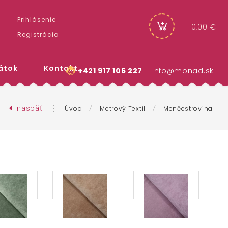
Prihlásenie
0,00 €
Registrácia
átok
Kontakt
+421 917 106 227
info@monad.sk
naspäť
⋮
/
/
Úvod
Metrový Textil
Menčestrovina