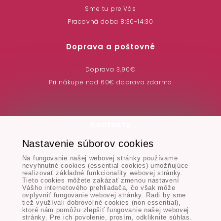
Sme tu pre Vás
Pracovná doba 8:30-14:30
Doprava a poštovné
Doprava 3,90€
Pri nákupe nad 60€ doprava zdarma
Kontakty
Nastavenie súborov cookies
MONAD, s.r.o.
Na fungovanie našej webovej stránky používame
Hodská 345/3,
nevyhnutné cookies (essential cookies) umožňujúce
924 01 Galanta
realizovať základné funkcionality webovej stránky.
Tieto cookies môžete zakázať zmenou nastavení
Vášho internetového prehliadača, čo však môže
ovplyvniť fungovanie webovej stránky. Radi by sme
Tel. & Email:
tiež využívali dobrovoľné cookies (non-essential),
ktoré nám pomôžu zlepšiť fungovanie našej webovej
+421 917 106 227
stránky. Pre ich povolenie, prosím, odkliknite súhlas.