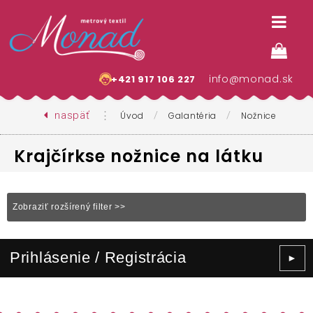
info@monad.sk
+421 917 106 227
naspäť
⋮
/
/
Úvod
Galantéria
Nožnice
Krajčírkse nožnice na látku
Zobraziť rozšírený filter >>
Prihlásenie / Registrácia
►