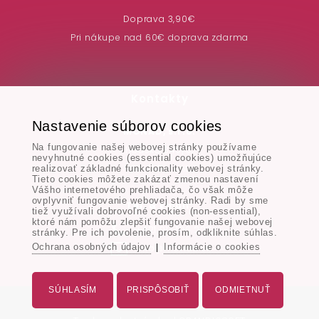
Doprava 3,90€
Pri nákupe nad 60€ doprava zdarma
Kontakty
Nastavenie súborov cookies
MONAD, s.r.o.
Na fungovanie našej webovej stránky používame
Hodská 345/3,
nevyhnutné cookies (essential cookies) umožňujúce
924 01 Galanta
realizovať základné funkcionality webovej stránky.
Tieto cookies môžete zakázať zmenou nastavení
Vášho internetového prehliadača, čo však môže
ovplyvniť fungovanie webovej stránky. Radi by sme
Tel. & Email:
tiež využívali dobrovoľné cookies (non-essential),
ktoré nám pomôžu zlepšiť fungovanie našej webovej
+421 917 106 227
stránky. Pre ich povolenie, prosím, odkliknite súhlas.
Ochrana osobných údajov
Informácie o cookies
info@monad.sk
|
SÚHLASÍM
PRISPÔSOBIŤ
ODMIETNUŤ
Všetky práva vyhradené - www.monad.sk