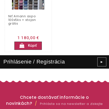
Niť Amann aspo
100x5ks + stojan
grátis
1 180,00 €
Kúpiť
Prihlásenie / Registrácia
►
Chcete dostávať informácie o
novinkách?
Prihláste sa na newsletter a získajte