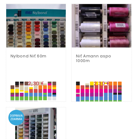
Nylbond Niť 60m
Niť Amann aspo
1000m
2,30 €
2,30 €
DOPRAVA
ZDARMA