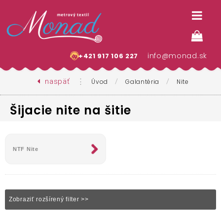
info@monad.sk
+421 917 106 227
naspäť
⋮
/
/
Úvod
Galantéria
Nite
Šijacie nite na šitie
NTF Nite
Zobraziť rozšírený filter >>