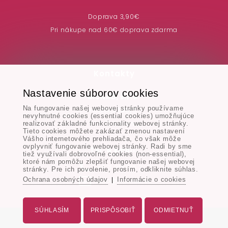
Doprava 3,90€
Pri nákupe nad 60€ doprava zdarma
Kontakty
Nastavenie súborov cookies
MONAD, s.r.o.
Na fungovanie našej webovej stránky používame
Hodská 345/3,
nevyhnutné cookies (essential cookies) umožňujúce
924 01 Galanta
realizovať základné funkcionality webovej stránky.
Tieto cookies môžete zakázať zmenou nastavení
Vášho internetového prehliadača, čo však môže
ovplyvniť fungovanie webovej stránky. Radi by sme
Tel. & Email:
tiež využívali dobrovoľné cookies (non-essential),
ktoré nám pomôžu zlepšiť fungovanie našej webovej
+421 917 106 227
stránky. Pre ich povolenie, prosím, odkliknite súhlas.
Ochrana osobných údajov
Informácie o cookies
info@monad.sk
|
SÚHLASÍM
PRISPÔSOBIŤ
ODMIETNUŤ
Všetky práva vyhradené - www.monad.sk