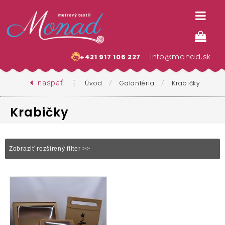
info@monad.sk
+421 917 106 227
naspäť
⋮
/
/
Úvod
Galantéria
Krabičky
Krabičky
Zobraziť rozšírený filter >>