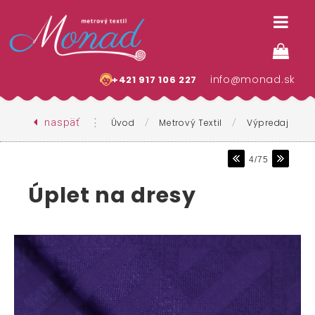
info@monad.sk
+421 917 106 227
naspäť
⋮
/
/
Úvod
Metrový Textil
Výpredaj
4/75
Úplet na dresy