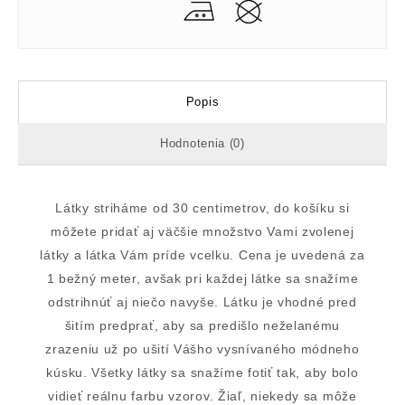
Popis
Hodnotenia (0)
Látky striháme od 30 centimetrov, do košíku si
môžete pridať aj väčšie množstvo Vami zvolenej
látky a látka Vám príde vcelku. Cena je uvedená za
1 bežný meter, avšak pri každej látke sa snažíme
odstrihnúť aj niečo navyše. Látku je vhodné pred
šitím predprať, aby sa predišlo neželanému
zrazeniu už po ušití Vášho vysnívaného módneho
kúsku. Všetky látky sa snažíme fotiť tak, aby bolo
vidieť reálnu farbu vzorov. Žiaľ, niekedy sa môže