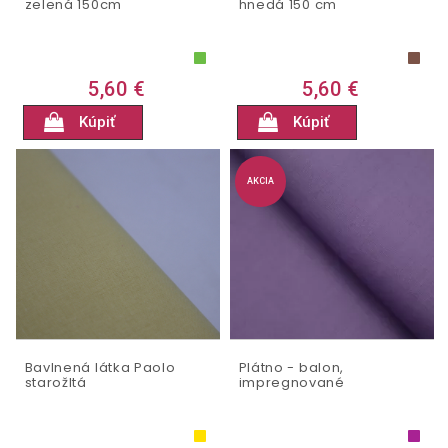
zelená 150cm
hnedá 150 cm
5,60 €
5,60 €
Kúpiť
Kúpiť
AKCIA
Bavlnená látka Paolo
Plátno - balon,
starožltá
impregnované