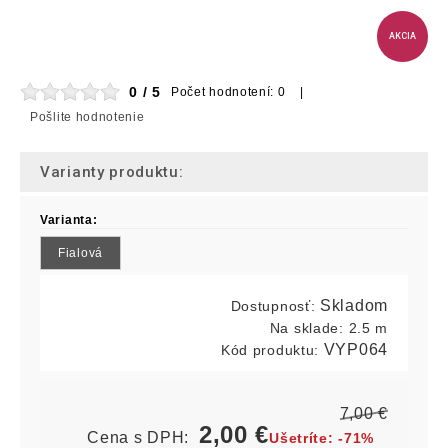
AKCIA
0 / 5
Počet hodnotení: 0 |
Pošlite hodnotenie
Varianty produktu:
Varianta:
Fialová
Skladom
Dostupnosť:
Na sklade:
2.5 m
VYP064
Kód produktu:
7,00
€
2,00
€
Cena s DPH:
Ušetríte:
-71%