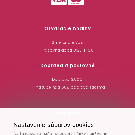
Otváracie hodiny
Sme tu pre Vás
Pracovná doba 8:30-14:30
Doprava a poštovné
Doprava 3,90€
Pri nákupe nad 60€ doprava zdarma
Kontakty
Nastavenie súborov cookies
MONAD, s.r.o.
Na fungovanie našej webovej stránky používame
Hodská 345/3,