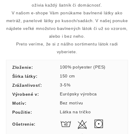
oživia každý šatník či domácnosť.
V našom e-shope Vám ponúkame bavlnené látky ako
metráž, panelové látky po kusoch/sadách. V našej ponuke
nájdete veľké množstvo bavlnených látok či už so vzorom,
alebo i bez neho.
Preto veríme, že si z nášho sortimentu látok radi
vyberiete.
100% polyester (PES)
Zloženie
:
150 cm
Šírka látky
:
3-5%
Zrážanlivosť
:
Európsky výrobca
Výrobené v
:
Bez motívu
Motív
:
Látka na tričko
Použitie
:
Ošetrenie
: