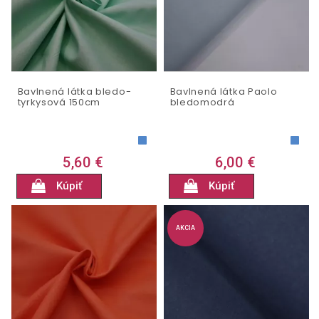
Bavlnená látka bledo-
Bavlnená látka Paolo
tyrkysová 150cm
bledomodrá
5,60 €
6,00 €
Kúpiť
Kúpiť
AKCIA