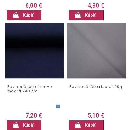
6,00 €
4,30 €
Kúpiť
Kúpiť
Bavlnená látka tmavo
Bavlnená látka biela 140g
modrá 240 cm
7,20 €
5,10 €
Kúpiť
Kúpiť