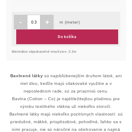
-
+
m (meter)
Do košíka
Minimálne objednateľné množstvo: 0.3m
Bavlnené látky
sú najobľúbenejším druhom látok, ani
niet divu, keďže majú všakovaké využitie a v
neposlednom rade, sú za priaznivú cenu.
Bavlna (Cotton – Co) je najdôležitejšou plodinou pre
výrobu textilného vlákna už niekoľko storočí.
Bavlnené látky majú niekoľko pozitívnych vlastností: sú
priedušné, mäkké, prispôsobivé, pohodlné, ľahko sa s
nimi pracuje, nie sú náročné na ošetrovanie a najmä