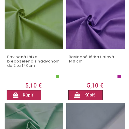
Bavlnená látka
Bavlnená látka fialová
bledozelená s nádychom
140 cm
do žlta 140cm
5,10 €
5,10 €
Kúpiť
Kúpiť