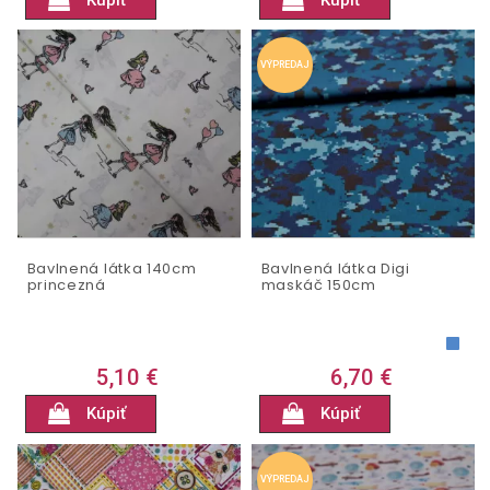
VÝPREDAJ
Bavlnená látka 140cm
Bavlnená látka Digi
princezná
maskáč 150cm
5,10 €
6,70 €
Kúpiť
Kúpiť
VÝPREDAJ