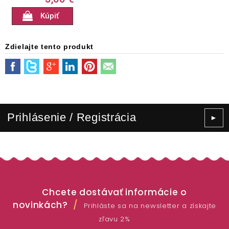
Kúpiť
Zdielajte tento produkt
Prihlásenie / Registrácia
►
Chcete dostávať informácie o
novinkách?
Prihláste sa na newsletter a získajte
zľavu 2%