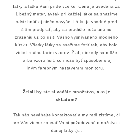
látky a látka Vám príde vcelku. Cena je uvedená za
1 bežný meter, avšak pri každej látke sa snažíme
odstrihnúť aj niečo navyše. Látku je vhodné pred
šitím predprať, aby sa predišlo neželanému
zrazeniu už po ušití Vášho vysnívaného módneho
kúsku. Všetky látky sa snažíme fotiť tak, aby bolo
vidieť reálnu farbu vzorov. Žiaľ, niekedy sa môže
farba vzoru líšiť, čo môže byť spôsobené aj
iným farebným nastavením monitoru.
Želali by ste si väčšie množstvo, ako je
skladom?
Tak nás neváhajte kontaktovať a my radi zistíme, či
pre Vás vieme zohnať Vami požadované množstvo z
danej látky :)...