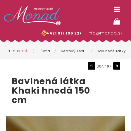
info@monad.sk
+421 917 106 227
naspäť
⋮
/
/
Úvod
Metrový Textil
Bavlnené Látky
304/497
Bavlnená látka
Khaki hnedá 150
cm