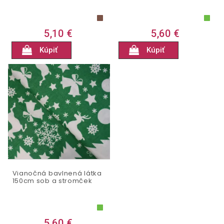
5,10 €
5,60 €
Kúpiť
Kúpiť
Vianočná bavlnená látka
150cm sob a stromček
5,60 €