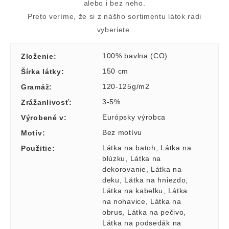
alebo i bez neho.
Preto veríme, že si z nášho sortimentu látok radi
vyberiete.
100% bavlna (CO)
Zloženie
:
150 cm
Šírka látky
:
120-125g/m2
Gramáž
:
3-5%
Zrážanlivosť
:
Európsky výrobca
Výrobené v
:
Bez motívu
Motív
:
Látka na batoh
,
Látka na
Použitie
:
blúzku
,
Látka na
dekorovanie
,
Látka na
deku
,
Látka na hniezdo
,
Látka na kabelku
,
Látka
na nohavice
,
Látka na
obrus
,
Látka na pečivo
,
Látka na podsedák na