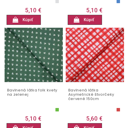
5,10 €
5,10 €
Kúpiť
Kúpiť
Bavlnená látka folk kvety
Bavlnená látka
na zelenej
Asymetrické štvorčeky
červené 150cm
5,10 €
5,60 €
Kúpiť
Kúpiť