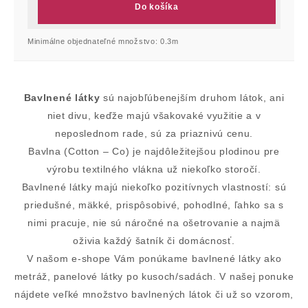
Do košíka
Minimálne objednateľné množstvo: 0.3m
Bavlnené látky
sú najobľúbenejším druhom látok, ani
niet divu, keďže majú všakovaké využitie a v
neposlednom rade, sú za priaznivú cenu.
Bavlna (Cotton – Co) je najdôležitejšou plodinou pre
výrobu textilného vlákna už niekoľko storočí.
Bavlnené látky majú niekoľko pozitívnych vlastností: sú
priedušné, mäkké, prispôsobivé, pohodlné, ľahko sa s
nimi pracuje, nie sú náročné na ošetrovanie a najmä
oživia každý šatník či domácnosť.
V našom e-shope Vám ponúkame bavlnené látky ako
metráž, panelové látky po kusoch/sadách. V našej ponuke
nájdete veľké množstvo bavlnených látok či už so vzorom,