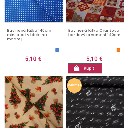
Bavlnená látka 140cm
Bavlnená látka Oranžovo
mini bodky biele na
bordový ornament 140cm
modrej
5,10 €
5,10 €
Kúpiť
VÝPREDAJ