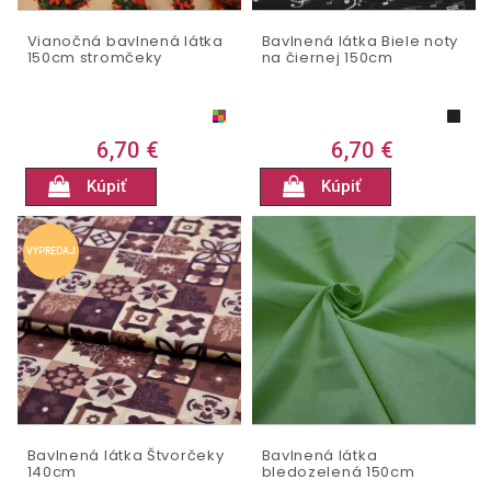
Vianočná bavlnená látka
Bavlnená látka Biele noty
150cm stromčeky
na čiernej 150cm
6,70 €
6,70 €
Kúpiť
Kúpiť
VÝPREDAJ
Bavlnená látka Štvorčeky
Bavlnená látka
140cm
bledozelená 150cm