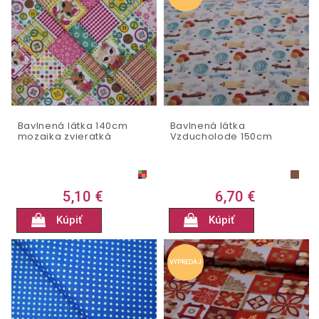
Bavlnená látka 140cm
Bavlnená látka
mozaika zvieratká
Vzducholode 150cm
5,10 €
6,70 €
Kúpiť
Kúpiť
VÝPREDAJ