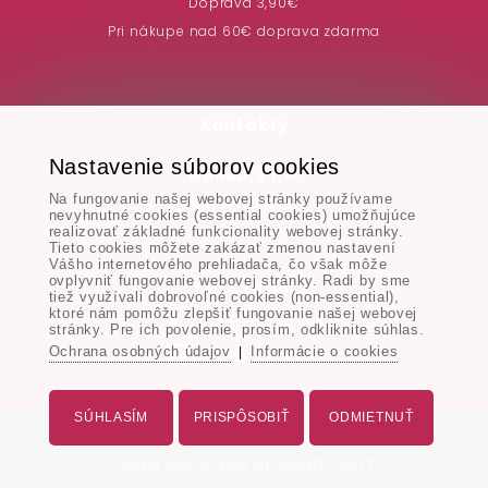
Doprava 3,90€
Pri nákupe nad 60€ doprava zdarma
Kontakty
Nastavenie súborov cookies
MONAD, s.r.o.
Na fungovanie našej webovej stránky používame
Hodská 345/3,
nevyhnutné cookies (essential cookies) umožňujúce
924 01 Galanta
realizovať základné funkcionality webovej stránky.
Tieto cookies môžete zakázať zmenou nastavení
Vášho internetového prehliadača, čo však môže
ovplyvniť fungovanie webovej stránky. Radi by sme
Tel. & Email:
tiež využívali dobrovoľné cookies (non-essential),
ktoré nám pomôžu zlepšiť fungovanie našej webovej
+421 917 106 227
stránky. Pre ich povolenie, prosím, odkliknite súhlas.
Ochrana osobných údajov
Informácie o cookies
info@monad.sk
|
SÚHLASÍM
PRISPÔSOBIŤ
ODMIETNUŤ
Všetky práva vyhradené - www.monad.sk
Tvorba web stránok
od GRANDIOSOFT