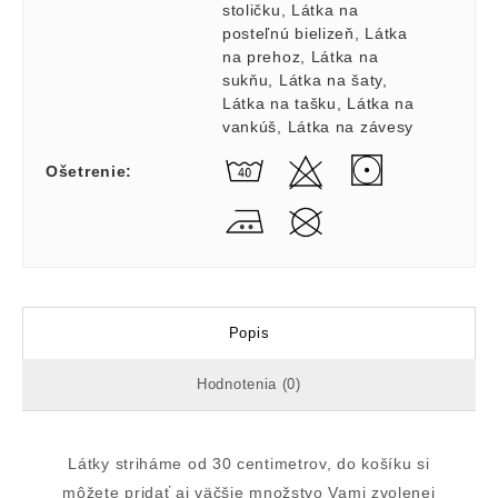
stoličku
,
Látka na
posteľnú bielizeň
,
Látka
na prehoz
,
Látka na
sukňu
,
Látka na šaty
,
Látka na tašku
,
Látka na
vankúš
,
Látka na závesy
Ošetrenie
:
Popis
Hodnotenia (0)
Látky striháme od 30 centimetrov, do košíku si
môžete pridať aj väčšie množstvo Vami zvolenej