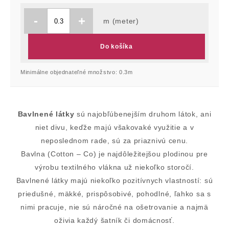
-
+
m (meter)
Do košíka
Minimálne objednateľné množstvo: 0.3m
Bavlnené látky
sú najobľúbenejším druhom látok, ani
niet divu, keďže majú všakovaké využitie a v
neposlednom rade, sú za priaznivú cenu.
Bavlna (Cotton – Co) je najdôležitejšou plodinou pre
výrobu textilného vlákna už niekoľko storočí.
Bavlnené látky majú niekoľko pozitívnych vlastností: sú
priedušné, mäkké, prispôsobivé, pohodlné, ľahko sa s
nimi pracuje, nie sú náročné na ošetrovanie a najmä
oživia každý šatník či domácnosť.