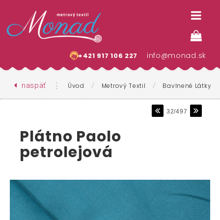
info@monad.sk
+421 917 106 227
naspäť
⋮
/
/
Úvod
Metrový Textil
Bavlnené Látky
32/497
Plátno Paolo
petrolejová