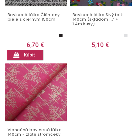
Bavlnená látka Čičmany
Bavlnená látka Sivý folk
biele s čiernym 150cm
140cm (skladom 1,7 +
1,4m kusy)
6,70 €
5,10 €
Kúpiť
Vianočná bavlnená látka
140cm - zlaté stromčeky