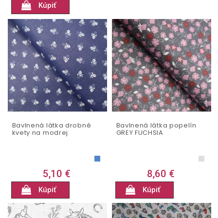
Kúpiť
Bavlnená látka drobné
Bavlnená látka popelín
kvety na modrej
GREY FUCHSIA
5,10 €
8,60 €
Kúpiť
Kúpiť