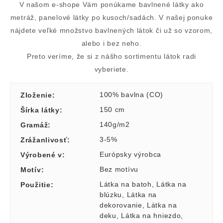
V našom e-shope Vám ponúkame bavlnené látky ako
metráž, panelové látky po kusoch/sadách. V našej ponuke
nájdete veľké množstvo bavlnených látok či už so vzorom,
alebo i bez neho.
Preto veríme, že si z nášho sortimentu látok radi
vyberiete.
100% bavlna (CO)
Zloženie
:
150 cm
Šírka látky
:
140g/m2
Gramáž
:
3-5%
Zrážanlivosť
:
Európsky výrobca
Výrobené v
:
Bez motívu
Motív
:
Látka na batoh
,
Látka na
Použitie
:
blúzku
,
Látka na
dekorovanie
,
Látka na
deku
,
Látka na hniezdo
,