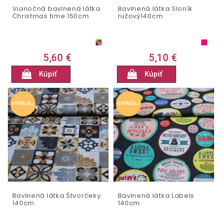
Vianočná bavlnená látka
Bavlnená látka Sloník
Christmas time 150cm
ružový140cm
5,60 €
5,10 €
Kúpiť
Kúpiť
VÝPREDAJ
VÝPREDAJ
Bavlnená látka Štvorčeky
Bavlnená látka Labels
140cm
140cm