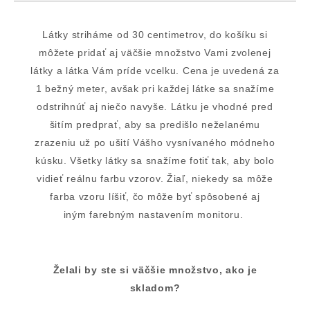
Látky striháme od 30 centimetrov, do košíku si
môžete pridať aj väčšie množstvo Vami zvolenej
látky a látka Vám príde vcelku. Cena je uvedená za
1 bežný meter, avšak pri každej látke sa snažíme
odstrihnúť aj niečo navyše. Látku je vhodné pred
šitím predprať, aby sa predišlo neželanému
zrazeniu už po ušití Vášho vysnívaného módneho
kúsku. Všetky látky sa snažíme fotiť tak, aby bolo
vidieť reálnu farbu vzorov. Žiaľ, niekedy sa môže
farba vzoru líšiť, čo môže byť spôsobené aj
iným farebným nastavením monitoru.
Želali by ste si väčšie množstvo, ako je
skladom?