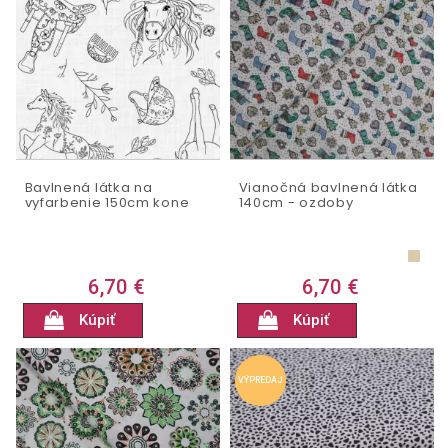
Bavlnená látka na
Vianočná bavlnená látka
vyfarbenie 150cm kone
140cm - ozdoby
6,70 €
6,70 €
Kúpiť
Kúpiť
VÝPREDAJ