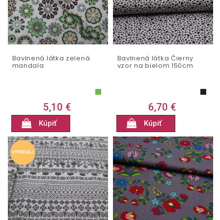
Bavlnená látka zelená
Bavlnená látka Čierny
mandala
vzor na bielom 150cm
5,10 €
6,70 €
Kúpiť
Kúpiť
VÝPREDAJ