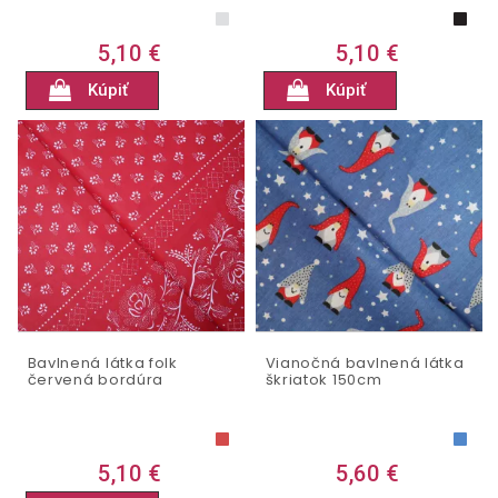
5,10 €
5,10 €
Kúpiť
Kúpiť
Bavlnená látka folk
Vianočná bavlnená látka
červená bordúra
škriatok 150cm
5,10 €
5,60 €