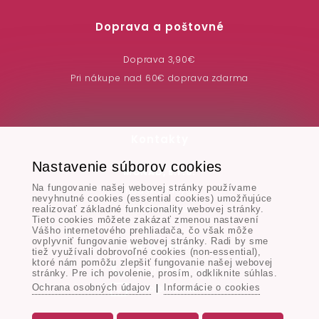
Doprava a poštovné
Doprava 3,90€
Pri nákupe nad 60€ doprava zdarma
Kontakty
Nastavenie súborov cookies
MONAD, s.r.o.
Na fungovanie našej webovej stránky používame
Hodská 345/3,
nevyhnutné cookies (essential cookies) umožňujúce
924 01 Galanta
realizovať základné funkcionality webovej stránky.
Tieto cookies môžete zakázať zmenou nastavení
Vášho internetového prehliadača, čo však môže
ovplyvniť fungovanie webovej stránky. Radi by sme
Tel. & Email:
tiež využívali dobrovoľné cookies (non-essential),
ktoré nám pomôžu zlepšiť fungovanie našej webovej
+421 917 106 227
stránky. Pre ich povolenie, prosím, odkliknite súhlas.
Ochrana osobných údajov
Informácie o cookies
info@monad.sk
|