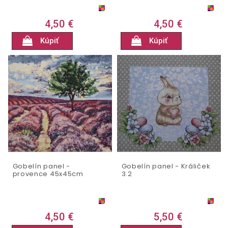
4,50 €
4,50 €
Kúpiť
Kúpiť
Gobelín panel -
Gobelín panel - Králiček
provence 45x45cm
3.2
4,50 €
5,50 €