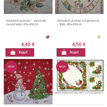
Gobelín panel - venček
Gobelín panel znamenia
zvončeky 45x45cm
- Býk 45x45cm
4,40 €
4,50 €
Kúpiť
Kúpiť
AKCIA
AKCIA