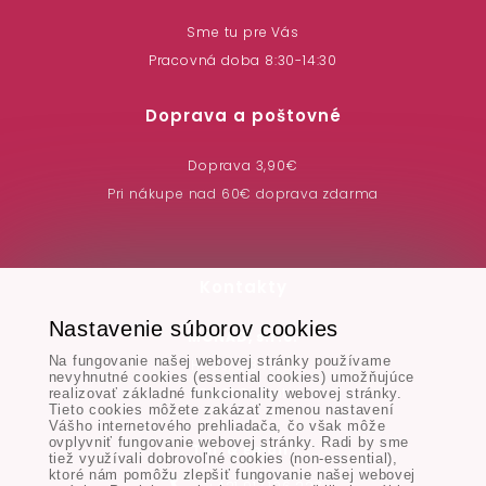
Sme tu pre Vás
Pracovná doba 8:30-14:30
Doprava a poštovné
Doprava 3,90€
Pri nákupe nad 60€ doprava zdarma
Kontakty
Nastavenie súborov cookies
MONAD, s.r.o.
Na fungovanie našej webovej stránky používame
Hodská 345/3,
nevyhnutné cookies (essential cookies) umožňujúce
924 01 Galanta
realizovať základné funkcionality webovej stránky.
Tieto cookies môžete zakázať zmenou nastavení
Vášho internetového prehliadača, čo však môže
ovplyvniť fungovanie webovej stránky. Radi by sme
Tel. & Email:
tiež využívali dobrovoľné cookies (non-essential),
ktoré nám pomôžu zlepšiť fungovanie našej webovej