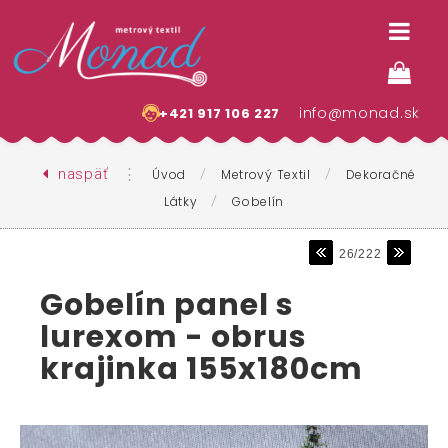
info@monad.sk
+421 917 106 227
naspäť
⋮
/
/
Úvod
Metrový Textil
Dekoračné
/
Látky
Gobelín
26/222
Gobelín panel s
lurexom - obrus
krajinka 155x180cm