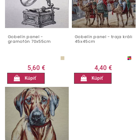
Gobelín panel -
Gobelín panel - traja králi
gramofón 70x55cm
45x45cm
5,60 €
4,40 €
Kúpiť
Kúpiť