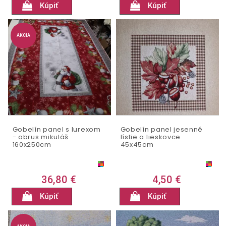
Kúpiť
Kúpiť
AKCIA
Gobelín panel s lurexom
Gobelín panel jesenné
- obrus mikuláš
lístie a lieskovce
160x250cm
45x45cm
36,80 €
4,50 €
Kúpiť
Kúpiť