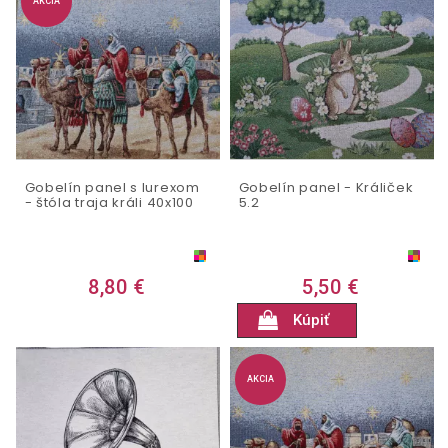
AKCIA
Gobelín panel s lurexom
Gobelín panel - Králiček
- štóla traja králi 40x100
5.2
8,80 €
5,50 €
Kúpiť
AKCIA