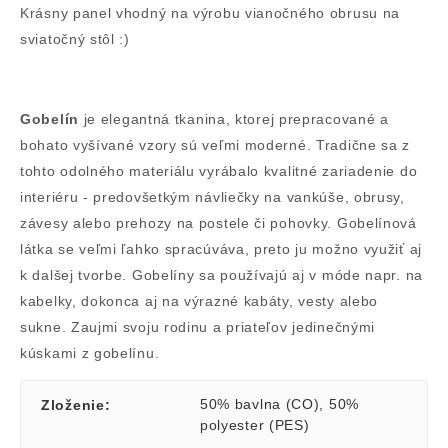
Krásny panel vhodný na výrobu vianočného obrusu na
sviatočný stôl :)
Gobelín
je elegantná tkanina, ktorej prepracované a
bohato vyšívané vzory sú veľmi moderné. Tradične sa z
tohto odolného materiálu vyrábalo kvalitné zariadenie do
interiéru - predovšetkým návliečky na vankúše, obrusy,
závesy alebo prehozy na postele či pohovky. Gobelínová
látka se veľmi ľahko spracúváva, preto ju možno využiť aj
k dalšej tvorbe. Gobelíny sa používajú aj v móde napr. na
kabelky, dokonca aj na výrazné kabáty, vesty alebo
sukne. Zaujmi svoju rodinu a priateľov jedinečnými
kúskami z gobelínu.
50% bavlna (CO)
,
50%
Zloženie
:
polyester (PES)