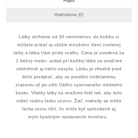
Popis
Hodnotenia (0)
Látky striháme od 30 centimetrov, do košíku si
môžete pridať aj väčšie množstvo Vami zvolenej
látky a látka Vám príde vcelku. Cena je uvedená za
1 bežný meter, avšak pri každej látke sa snažíme
odstrihnúť aj niečo navyše. Látku je vhodné pred
šitím predprať, aby sa predišlo neželanému
zrazeniu už po ušití Vášho vysnívaného módneho
kúsku. Všetky látky sa snažíme fotiť tak, aby bolo
vidieť reálnu farbu vzorov. Žiaľ, niekedy sa môže
farba vzoru líšiť, čo môže byť spôsobené aj
iným farebným nastavením monitoru.