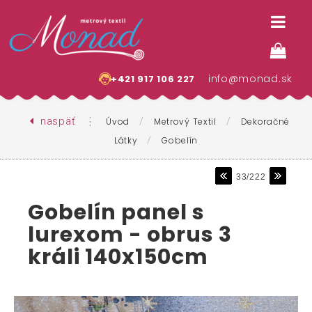
info@monad.sk
+421 917 106 227
naspäť
⋮
/
/
Úvod
Metrový Textil
Dekoračné
/
Látky
Gobelín
33/222
Gobelín panel s
lurexom - obrus 3
králi 140x150cm