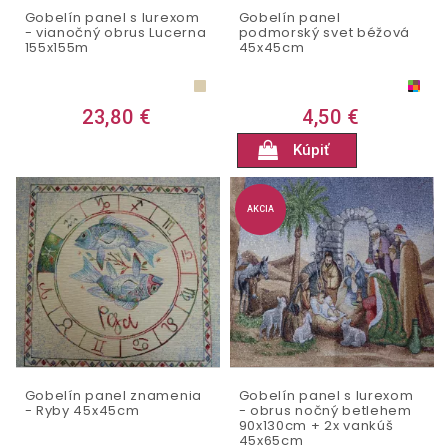
Gobelín panel s lurexom
Gobelín panel
- vianočný obrus Lucerna
podmorský svet béžová
155x155m
45x45cm
23,80 €
4,50 €
Kúpiť
AKCIA
Gobelín panel znamenia
Gobelín panel s lurexom
- Ryby 45x45cm
- obrus nočný betlehem
90x130cm + 2x vankúš
45x65cm