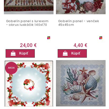
Gobelín panel s lurexom
Gobelín panel - venček
- obrus luskáčik 140x170
45x45cm
24,00 €
4,40 €
Kúpiť
Kúpiť
AKCIA