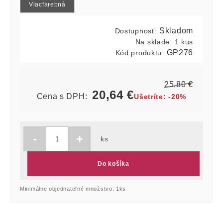
Viacfarebná
Skladom
Dostupnosť:
Na sklade:
1 kus
GP276
Kód produktu:
25,80
€
20,64
€
Cena s DPH:
Ušetríte:
-20%
-
+
ks
Do košíka
Minimálne objednateľné množstvo: 1ks