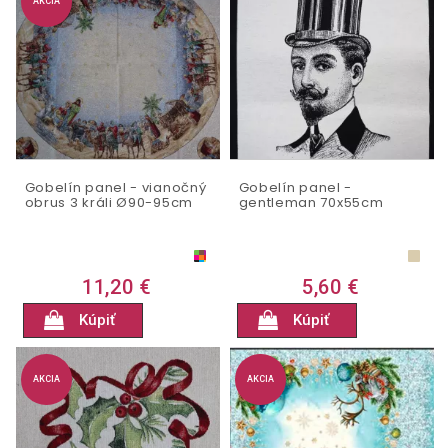
AKCIA
Gobelín panel - vianočný
Gobelín panel -
obrus 3 králi Ø90-95cm
gentleman 70x55cm
11,20 €
5,60 €
Kúpiť
Kúpiť
AKCIA
AKCIA