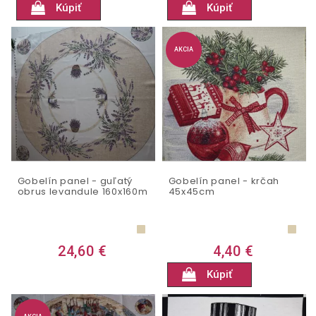
Kúpiť
Kúpiť
AKCIA
Gobelín panel - guľatý
Gobelín panel - krčah
obrus levandule 160x160m
45x45cm
24,60 €
4,40 €
Kúpiť