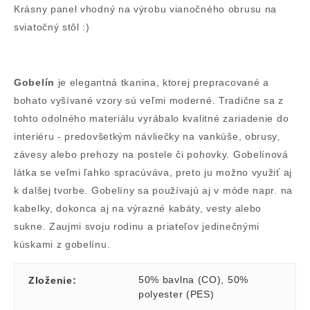
Krásny panel vhodný na výrobu vianočného obrusu na
sviatočný stôl :)
Gobelín
je elegantná tkanina, ktorej prepracované a
bohato vyšívané vzory sú veľmi moderné. Tradične sa z
tohto odolného materiálu vyrábalo kvalitné zariadenie do
interiéru - predovšetkým návliečky na vankúše, obrusy,
závesy alebo prehozy na postele či pohovky. Gobelínová
látka se veľmi ľahko spracúváva, preto ju možno využiť aj
k dalšej tvorbe. Gobelíny sa používajú aj v móde napr. na
kabelky, dokonca aj na výrazné kabáty, vesty alebo
sukne. Zaujmi svoju rodinu a priateľov jedinečnými
kúskami z gobelínu.
50% bavlna (CO)
,
50%
Zloženie
:
polyester (PES)