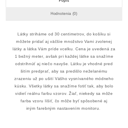
Popis
Hodnotenia (0)
Látky striháme od 30 centimetrov, do košíku si
môžete pridať aj väčšie množstvo Vami zvolenej
látky a látka Vám príde vcelku. Cena je uvedená za
1 bežný meter, avšak pri každej látke sa snažíme
odstrihnúť aj niečo navyše. Látku je vhodné pred
šitím predprať, aby sa predišlo neželanému
zrazeniu už po ušití Vášho vysnívaného módneho
kúsku. Všetky látky sa snažíme fotiť tak, aby bolo
vidieť reálnu farbu vzorov. Žiaľ, niekedy sa môže
farba vzoru líšiť, čo môže byť spôsobené aj
iným farebným nastavením monitoru.