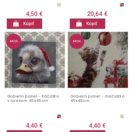
4,50 €
20,64 €
Kúpiť
Kúpiť
AKCIA
AKCIA
Gobelín panel - Káčatko
Gobelín panel - mačiatko
s lurexom 45x45cm
45x45cm
4,40 €
4,40 €