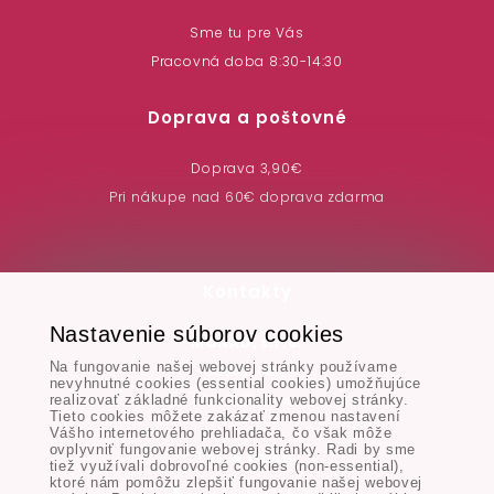
Sme tu pre Vás
Pracovná doba 8:30-14:30
Doprava a poštovné
Doprava 3,90€
Pri nákupe nad 60€ doprava zdarma
Kontakty
Nastavenie súborov cookies
MONAD, s.r.o.
Na fungovanie našej webovej stránky používame
Hodská 345/3,
nevyhnutné cookies (essential cookies) umožňujúce
924 01 Galanta
realizovať základné funkcionality webovej stránky.
Tieto cookies môžete zakázať zmenou nastavení
Vášho internetového prehliadača, čo však môže
ovplyvniť fungovanie webovej stránky. Radi by sme
Tel. & Email:
tiež využívali dobrovoľné cookies (non-essential),
ktoré nám pomôžu zlepšiť fungovanie našej webovej