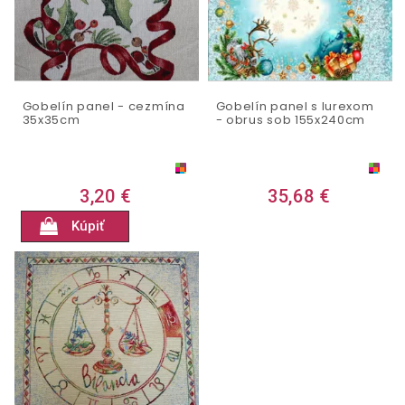
Gobelín panel - cezmína
Gobelín panel s lurexom
35x35cm
- obrus sob 155x240cm
3,20 €
35,68 €
Kúpiť