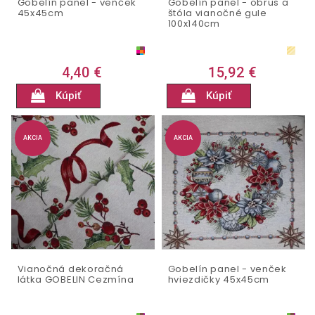
Gobelín panel - venček
Gobelín panel - obrus a
45x45cm
štóla vianočné gule
100x140cm
4,40 €
15,92 €
Kúpiť
Kúpiť
AKCIA
AKCIA
Vianočná dekoračná
Gobelín panel - venček
látka GOBELIN Cezmína
hviezdičky 45x45cm