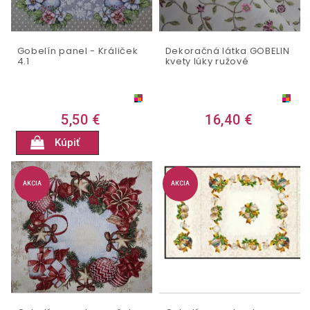
Gobelín panel - Králiček
Dekoračná látka GOBELIN
4.1
kvety lúky ružové
5,50 €
16,40 €
Kúpiť
AKCIA
AKCIA