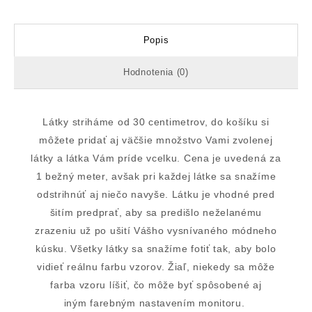
Popis
Hodnotenia (0)
Látky striháme od 30 centimetrov, do košíku si
môžete pridať aj väčšie množstvo Vami zvolenej
látky a látka Vám príde vcelku. Cena je uvedená za
1 bežný meter, avšak pri každej látke sa snažíme
odstrihnúť aj niečo navyše. Látku je vhodné pred
šitím predprať, aby sa predišlo neželanému
zrazeniu už po ušití Vášho vysnívaného módneho
kúsku. Všetky látky sa snažíme fotiť tak, aby bolo
vidieť reálnu farbu vzorov. Žiaľ, niekedy sa môže
farba vzoru líšiť, čo môže byť spôsobené aj
iným farebným nastavením monitoru.