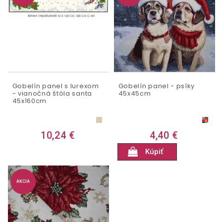
Gobelín panel s lurexom
Gobelín panel - psíky
- vianočná štóla santa
45x45cm
45x160cm
10,24 €
4,40 €
Kúpiť
AKCIA