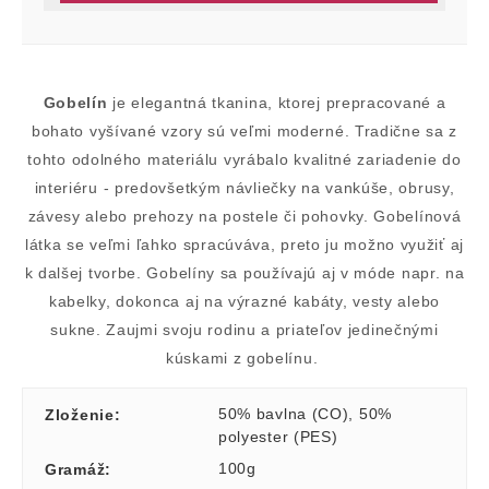
Gobelín
je elegantná tkanina, ktorej prepracované a
bohato vyšívané vzory sú veľmi moderné. Tradične sa z
tohto odolného materiálu vyrábalo kvalitné zariadenie do
interiéru - predovšetkým návliečky na vankúše, obrusy,
závesy alebo prehozy na postele či pohovky. Gobelínová
látka se veľmi ľahko spracúváva, preto ju možno využiť aj
k dalšej tvorbe. Gobelíny sa používajú aj v móde napr. na
kabelky, dokonca aj na výrazné kabáty, vesty alebo
sukne. Zaujmi svoju rodinu a priateľov jedinečnými
kúskami z gobelínu.
50% bavlna (CO)
,
50%
Zloženie
:
polyester (PES)
100g
Gramáž
: