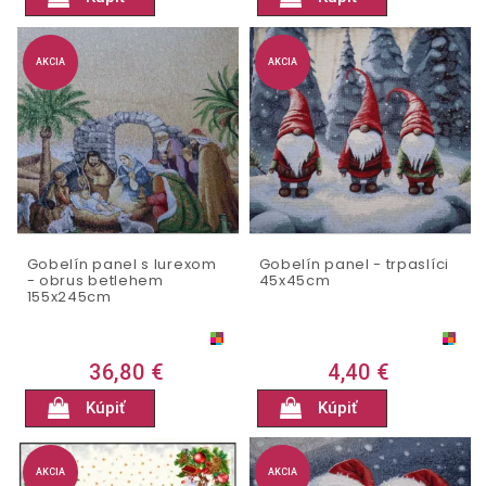
AKCIA
AKCIA
Gobelín panel s lurexom
Gobelín panel - trpaslíci
- obrus betlehem
45x45cm
155x245cm
36,80 €
4,40 €
Kúpiť
Kúpiť
AKCIA
AKCIA