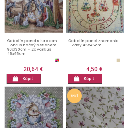
Gobelín panel s lurexom
Gobelín panel znamenia
- obrus nočný betlehem
- Váhy 45x45cm
90x130cm + 2x vankúš
45x65cm
20,64 €
4,50 €
Kúpiť
Kúpiť
NOVÉ