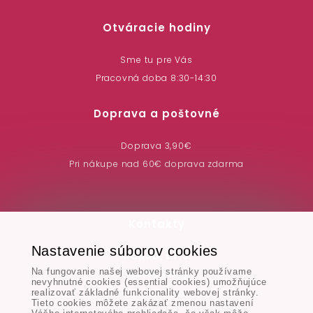
Otváracie hodiny
Sme tu pre Vás
Pracovná doba 8:30-14:30
Doprava a poštovné
Doprava 3,90€
Pri nákupe nad 60€ doprava zdarma
Kontakty
Nastavenie súborov cookies
MONAD, s.r.o.
Na fungovanie našej webovej stránky používame
Hodská 345/3,
nevyhnutné cookies (essential cookies) umožňujúce
924 01 Galanta
realizovať základné funkcionality webovej stránky.
Tieto cookies môžete zakázať zmenou nastavení