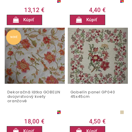
13,12 €
4,40 €
Kúpiť
Kúpiť
NOVÉ
Dekoračná látka GOBELIN
Gobelín panel GP040
dvojvrstvový kvety
45x45cm
oranžové
18,00 €
4,50 €
Kúpiť
Kúpiť