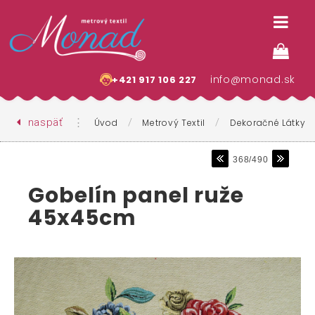
info@monad.sk
+421 917 106 227
naspäť
⋮
/
/
Úvod
Metrový Textil
Dekoračné Látky
368/490
Gobelín panel ruže
45x45cm