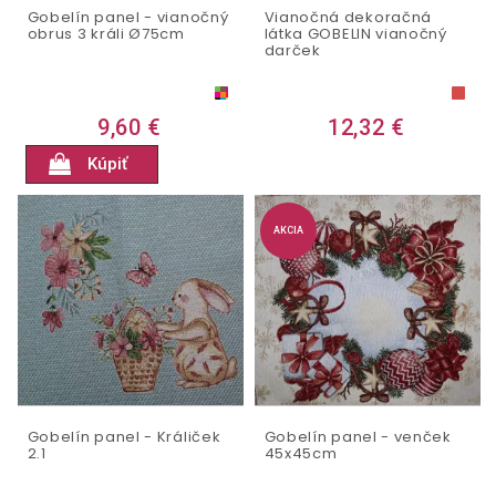
Gobelín panel - vianočný
Vianočná dekoračná
obrus 3 králi Ø75cm
látka GOBELIN vianočný
darček
9,60 €
12,32 €
Kúpiť
AKCIA
Gobelín panel - Králiček
Gobelín panel - venček
2.1
45x45cm