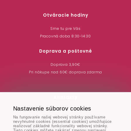
Otváracie hodiny
Sme tu pre Vás
Pracovná doba 8:30-14:30
Doprava a poštovné
Doprava 3,90€
Pri nákupe nad 60€ doprava zdarma
Kontakty
Nastavenie súborov cookies
MONAD, s.r.o.
Na fungovanie našej webovej stránky používame
Hodská 345/3,
nevyhnutné cookies (essential cookies) umožňujúce
924 01 Galanta
realizovať základné funkcionality webovej stránky.
Tieto cookies môžete zakázať zmenou nastavení