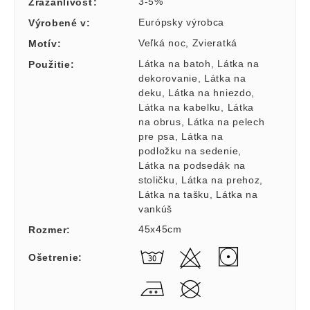
3-5%
Zrážanlivosť
:
Európsky výrobca
Výrobené v
:
Veľká noc
,
Zvieratká
Motív
:
Látka na batoh
,
Látka na
Použitie
:
dekorovanie
,
Látka na
deku
,
Látka na hniezdo
,
Látka na kabelku
,
Látka
na obrus
,
Látka na pelech
pre psa
,
Látka na
podložku na sedenie
,
Látka na podsedák na
stoličku
,
Látka na prehoz
,
Látka na tašku
,
Látka na
vankúš
45x45cm
Rozmer
:
Ošetrenie
: