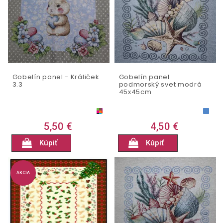
Gobelín panel - Králiček
Gobelín panel
3.3
podmorský svet modrá
45x45cm
5,50 €
4,50 €
Kúpiť
Kúpiť
AKCIA