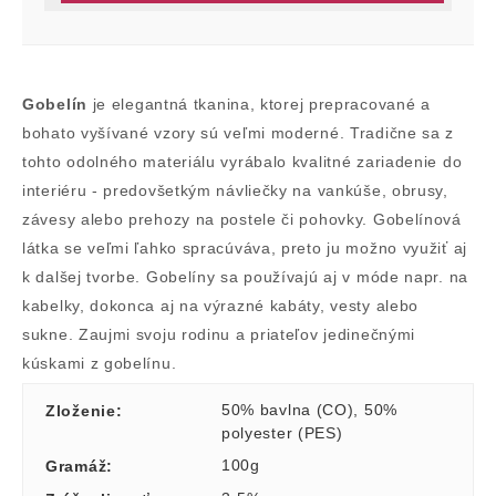
Gobelín
je elegantná tkanina, ktorej prepracované a
bohato vyšívané vzory sú veľmi moderné. Tradične sa z
tohto odolného materiálu vyrábalo kvalitné zariadenie do
interiéru - predovšetkým návliečky na vankúše, obrusy,
závesy alebo prehozy na postele či pohovky. Gobelínová
látka se veľmi ľahko spracúváva, preto ju možno využiť aj
k dalšej tvorbe. Gobelíny sa používajú aj v móde napr. na
kabelky, dokonca aj na výrazné kabáty, vesty alebo
sukne. Zaujmi svoju rodinu a priateľov jedinečnými
kúskami z gobelínu.
50% bavlna (CO)
,
50%
Zloženie
:
polyester (PES)
100g
Gramáž
: