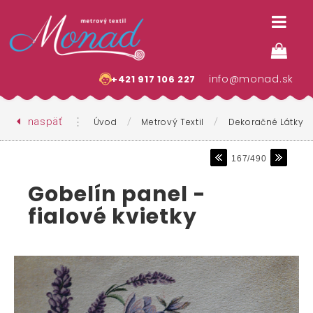
info@monad.sk
+421 917 106 227
naspäť
⋮
/
/
Úvod
Metrový Textil
Dekoračné Látky
167/490
Gobelín panel -
fialové kvietky