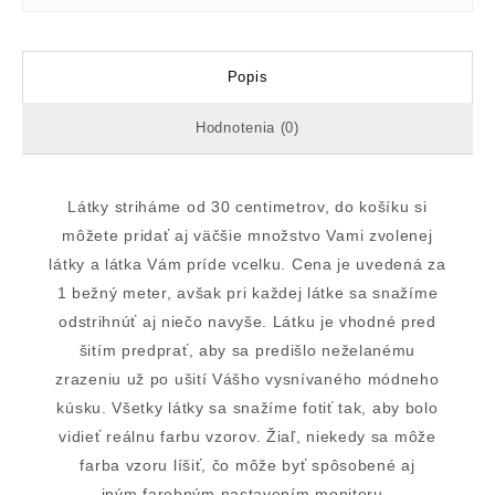
Popis
Hodnotenia (0)
Látky striháme od 30 centimetrov, do košíku si
môžete pridať aj väčšie množstvo Vami zvolenej
látky a látka Vám príde vcelku. Cena je uvedená za
1 bežný meter, avšak pri každej látke sa snažíme
odstrihnúť aj niečo navyše. Látku je vhodné pred
šitím predprať, aby sa predišlo neželanému
zrazeniu už po ušití Vášho vysnívaného módneho
kúsku. Všetky látky sa snažíme fotiť tak, aby bolo
vidieť reálnu farbu vzorov. Žiaľ, niekedy sa môže
farba vzoru líšiť, čo môže byť spôsobené aj
iným farebným nastavením monitoru.