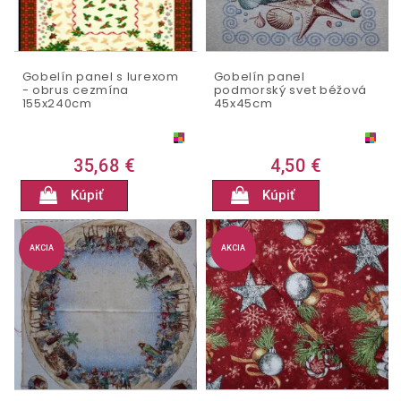
Gobelín panel s lurexom
Gobelín panel
- obrus cezmína
podmorský svet béžová
155x240cm
45x45cm
35,68 €
4,50 €
Kúpiť
Kúpiť
AKCIA
AKCIA