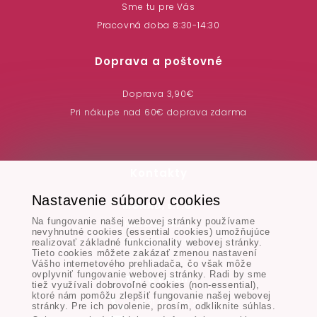
Sme tu pre Vás
Pracovná doba 8:30-14:30
Doprava a poštovné
Doprava 3,90€
Pri nákupe nad 60€ doprava zdarma
Kontakty
Nastavenie súborov cookies
MONAD, s.r.o.
Na fungovanie našej webovej stránky používame
Hodská 345/3,
nevyhnutné cookies (essential cookies) umožňujúce
924 01 Galanta
realizovať základné funkcionality webovej stránky.
Tieto cookies môžete zakázať zmenou nastavení
Vášho internetového prehliadača, čo však môže
ovplyvniť fungovanie webovej stránky. Radi by sme
Tel. & Email:
tiež využívali dobrovoľné cookies (non-essential),
ktoré nám pomôžu zlepšiť fungovanie našej webovej
+421 917 106 227
stránky. Pre ich povolenie, prosím, odkliknite súhlas.