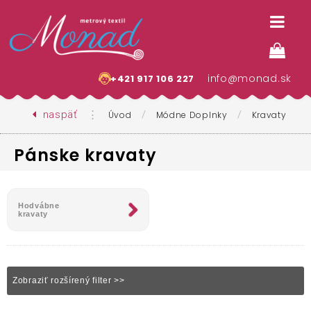
info@monad.sk
+421 917 106 227
naspäť
⋮
/
/
Úvod
Módne Doplnky
Kravaty
Pánske kravaty
Hodvábne
kravaty
Zobraziť rozšírený filter >>