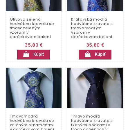
Olivovo zelená
Kráľovská modrá
hodvábna kravata so
hodvábna kravata s
tmavozeleným
tmavomodrým
vzorom v
vzorom v
darčekovom balení
darčekovom balení
35,80 €
35,80 €
Kúpiť
Kúpiť
Tmavomodrá
Tmavo modrá
hodvábna kravata so
hodvábna kravata s
zeleným ornamentmi
tkanými bodkami v
v darčekovom balení
troch odtieňoch v