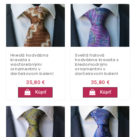
Hnedá hodvábna
Svetlá fialová
kravata s
hodvábna kravata s
viacfarebnými
bledomodrými
ornamentmi v
ornamentmi v
darčekovom balení
darčekovom balení
35,80 €
35,80 €
Kúpiť
Kúpiť