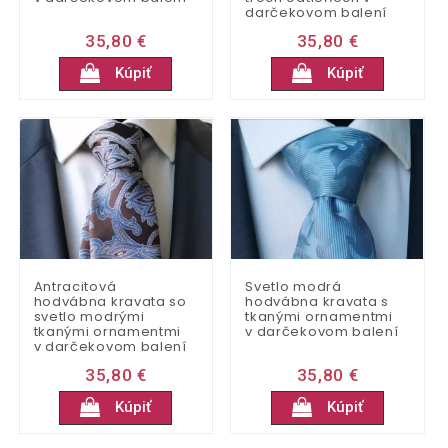
darčekovom balení
35,80 €
35,80 €
Kúpiť
Kúpiť
Antracitová
Svetlo modrá
hodvábna kravata so
hodvábna kravata s
svetlo modrými
tkanými ornamentmi
tkanými ornamentmi
v darčekovom balení
v darčekovom balení
35,80 €
35,80 €
Kúpiť
Kúpiť