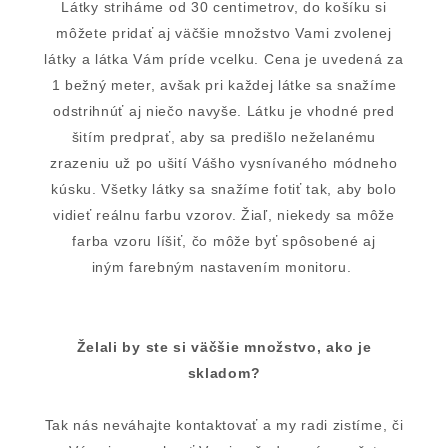
Látky striháme od 30 centimetrov, do košíku si
môžete pridať aj väčšie množstvo Vami zvolenej
látky a látka Vám príde vcelku. Cena je uvedená za
1 bežný meter, avšak pri každej látke sa snažíme
odstrihnúť aj niečo navyše. Látku je vhodné pred
šitím predprať, aby sa predišlo neželanému
zrazeniu už po ušití Vášho vysnívaného módneho
kúsku. Všetky látky sa snažíme fotiť tak, aby bolo
vidieť reálnu farbu vzorov. Žiaľ, niekedy sa môže
farba vzoru líšiť, čo môže byť spôsobené aj
iným farebným nastavením monitoru.
Želali by ste si väčšie množstvo, ako je
skladom?
Tak nás neváhajte kontaktovať a my radi zistíme, či