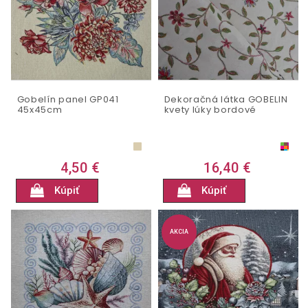
Gobelín panel GP041
Dekoračná látka GOBELIN
45x45cm
kvety lúky bordové
4,50 €
16,40 €
Kúpiť
Kúpiť
AKCIA