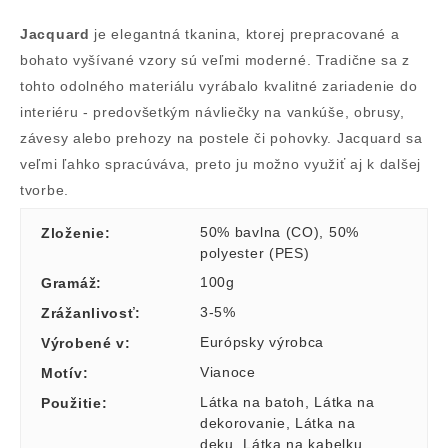
Jacquard
je elegantná tkanina, ktorej prepracované a
bohato vyšívané vzory sú veľmi moderné. Tradične sa z
tohto odolného materiálu vyrábalo kvalitné zariadenie do
interiéru - predovšetkým návliečky na vankúše, obrusy,
závesy alebo prehozy na postele či pohovky. Jacquard sa
veľmi ľahko spracúváva, preto ju možno využiť aj k dalšej
tvorbe.
50% bavlna (CO)
,
50%
Zloženie
:
polyester (PES)
100g
Gramáž
:
3-5%
Zrážanlivosť
:
Európsky výrobca
Výrobené v
:
Vianoce
Motív
:
Látka na batoh
,
Látka na
Použitie
:
dekorovanie
,
Látka na
deku
,
Látka na kabelku
,