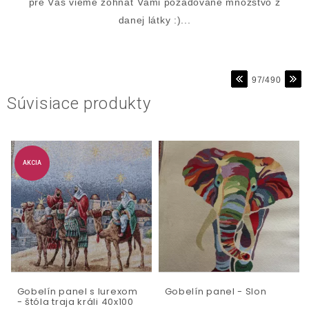
pre Vás vieme zohnať Vami požadované množstvo z
danej látky :)...
97/490
Súvisiace produkty
AKCIA
Gobelín panel s lurexom
Gobelín panel - Slon
- štóla traja králi 40x100