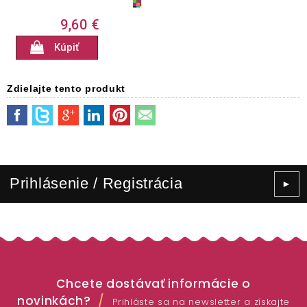
9,60 €
Kúpiť
Zdielajte tento produkt
Prihlásenie / Registrácia
►
Chcete dostávať informácie o
novinkách?
Prihláste sa na newsletter a získajte