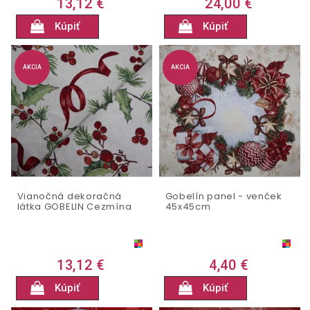
13,12 €
24,00 €
Kúpiť
Kúpiť
AKCIA
AKCIA
Vianočná dekoračná
Gobelín panel - venček
látka GOBELIN Cezmína
45x45cm
13,12 €
4,40 €
Kúpiť
Kúpiť