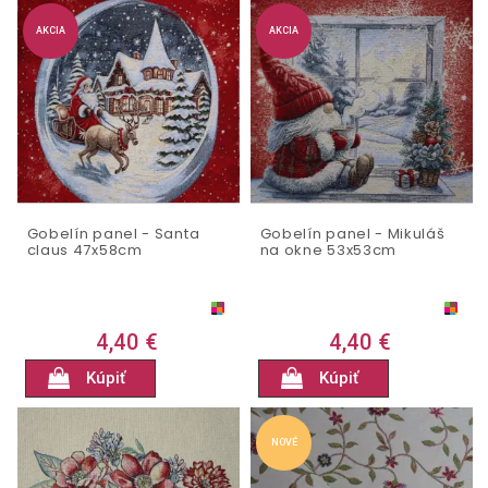
AKCIA
AKCIA
Gobelín panel - Santa
Gobelín panel - Mikuláš
claus 47x58cm
na okne 53x53cm
4,40 €
4,40 €
Kúpiť
Kúpiť
NOVÉ