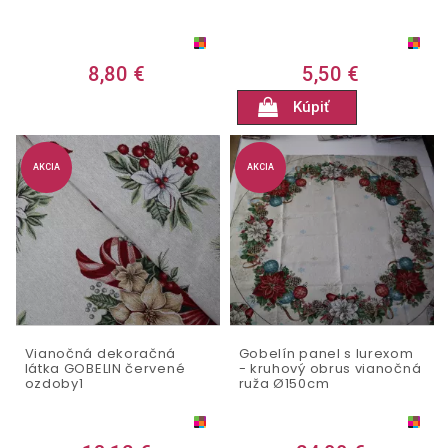
8,80 €
5,50 €
Kúpiť
AKCIA
AKCIA
Vianočná dekoračná
Gobelín panel s lurexom
látka GOBELIN červené
- kruhový obrus vianočná
ozdoby1
ruža Ø150cm