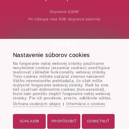
Doprava 3,90€
Pri nákupe nad 60€ doprava zdarma
Kontakty
Nastavenie súborov cookies
MONAD, s.r.o.
Na fungovanie našej webovej stránky používame
Hodská 345/3,
nevyhnutné cookies (essential cookies) umožňujúce
924 01 Galanta
realizovať základné funkcionality webovej stránky.
Tieto cookies môžete zakázať zmenou nastavení
Vášho internetového prehliadača, čo však môže
ovplyvniť fungovanie webovej stránky. Radi by sme
Tel. & Email:
tiež využívali dobrovoľné cookies (non-essential),
ktoré nám pomôžu zlepšiť fungovanie našej webovej
+421 917 106 227
stránky. Pre ich povolenie, prosím, odkliknite súhlas.
Ochrana osobných údajov
Informácie o cookies
info@monad.sk
|
SÚHLASÍM
PRISPÔSOBIŤ
ODMIETNUŤ
Všetky práva vyhradené - www.monad.sk