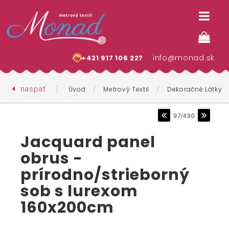
info@monad.sk
+421 917 106 227
naspäť
⋮
/
/
Úvod
Metrový Textil
Dekoračné Látky
97/490
Jacquard panel
obrus -
prírodno/strieborný
sob s lurexom
160x200cm