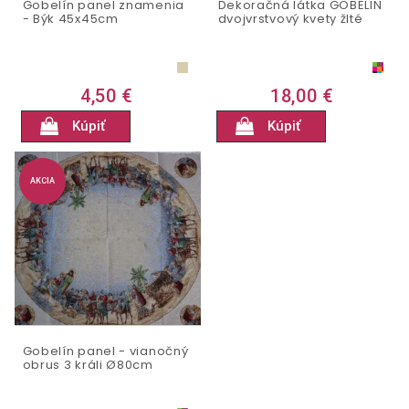
Gobelín panel znamenia
Dekoračná látka GOBELIN
- Býk 45x45cm
dvojvrstvový kvety žlté
4,50 €
18,00 €
Kúpiť
Kúpiť
AKCIA
Gobelín panel - vianočný
obrus 3 králi Ø80cm