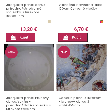
Jacquard panel obrus -
Vianočná bavlnená látka
prírodno/strieborné
150cm červené vločky
srdiečka s lurexom
160x160cm
13,20 €
6,70 €
Kúpiť
Kúpiť
AKCIA
AKCIA
Jacquard panel kruhový
Gobelín panel s lurexom
obrus/sukňu -
- kruhový obrus 3
prírodno/zlaté srdiečka s
králiØ155cm
lurexom Ø160cm