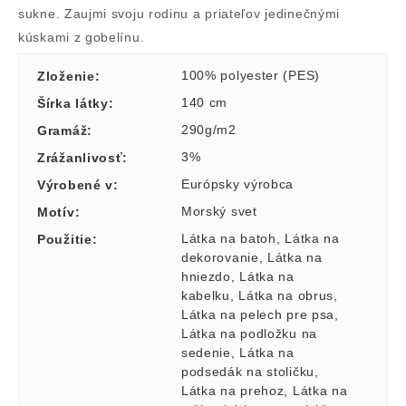
sukne. Zaujmi svoju rodinu a priateľov jedinečnými
kúskami z gobelínu.
100% polyester (PES)
Zloženie
:
140 cm
Šírka látky
:
290g/m2
Gramáž
:
3%
Zrážanlivosť
:
Európsky výrobca
Výrobené v
:
Morský svet
Motív
:
Látka na batoh
,
Látka na
Použitie
:
dekorovanie
,
Látka na
hniezdo
,
Látka na
kabelku
,
Látka na obrus
,
Látka na pelech pre psa
,
Látka na podložku na
sedenie
,
Látka na
podsedák na stoličku
,
Látka na prehoz
,
Látka na