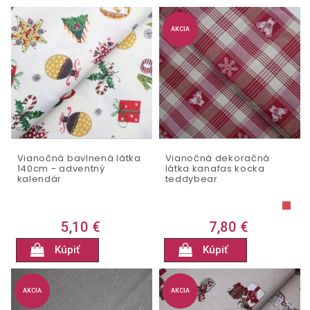
AKCIA
Vianočná bavlnená látka
Vianočná dekoračná
140cm - adventný
látka kanafas kocka
kalendár
teddybear
5,10 €
7,80 €
Kúpiť
Kúpiť
AKCIA
AKCIA