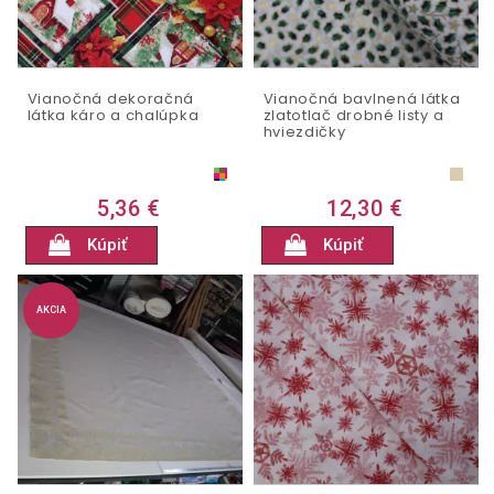
Vianočná dekoračná
Vianočná bavlnená látka
látka káro a chalúpka
zlatotlač drobné listy a
hviezdičky
5,36 €
12,30 €
Kúpiť
Kúpiť
AKCIA