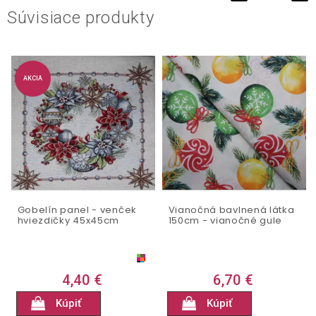
Súvisiace produkty
AKCIA
Gobelín panel - venček
Vianočná bavlnená látka
hviezdičky 45x45cm
150cm - vianočné gule
4,40 €
6,70 €
Kúpiť
Kúpiť