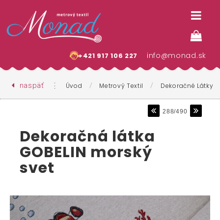
info@monad.sk
+421 917 106 227
naspäť
⋮
/
/
Úvod
Metrový Textil
Dekoračné Látky
288/490
Dekoračná látka
GOBELIN morský
svet