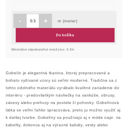
-
+
m (meter)
Do košíka
Minimálne objednateľné množstvo: 0.3m
Gobelín je elegantná tkanina, ktorej prepracované a
bohato vyšívané vzory sú veľmi moderné. Tradične sa z
tohto odolného materiálu vyrábalo kvalitné zariadenie do
interiéru - predovšetkým návliečky na vankúše, obrusy,
závesy alebo prehozy na postele či pohovky. Gobelínová
látka se veľmi ľahko spracúváva, preto ju možno využiť aj
k dalšej tvorbe. Gobelíny sa používajú aj v móde napr. na
kabelky, dokonca aj na výrazné kabáty, vesty alebo