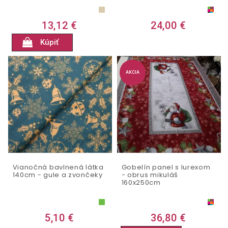
13,12 €
24,00 €
Kúpiť
AKCIA
Vianočná bavlnená látka
Gobelín panel s lurexom
140cm - gule a zvončeky
- obrus mikuláš
160x250cm
5,10 €
36,80 €