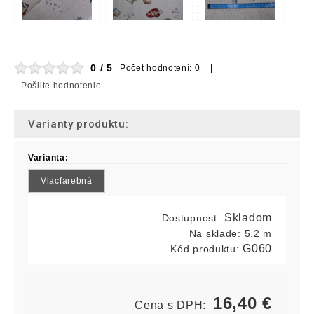
0 / 5
Počet hodnotení: 0 |
Pošlite hodnotenie
Varianty produktu:
Varianta:
Viacfarebná
Skladom
Dostupnosť:
Na sklade:
5.2 m
G060
Kód produktu:
16,40
€
Cena s DPH: