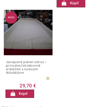
Kúpiť
AKCIA
Jacquard panel obrus -
prírodno/strieborné
srdiečka s lurexom
160x360cm
29,70 €
Kúpiť