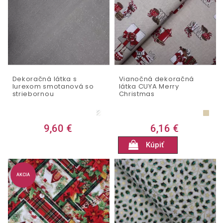
Dekoračná látka s
Vianočná dekoračná
lurexom smotanová so
látka CUYA Merry
striebornou
Christmas
9,60 €
6,16 €
Kúpiť
AKCIA