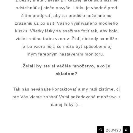
1 bežný meter, avšak pri každej látke sa snažíme
odstrihnúť aj niečo navyše. Látku je vhodné pred
šitím predprať, aby sa predišlo neželanému
zrazeniu už po ušití Vášho vysnívaného módneho
kúsku. Všetky látky sa snažíme fotiť tak, aby bolo
vidieť reálnu farbu vzorov. Žiaľ, niekedy sa môže
farba vzoru líšiť, čo môže byť spôsobené aj
iným farebným nastavením monitoru.
Želali by ste si väčšie množstvo, ako je
skladom?
Tak nás neváhajte kontaktovať a my radi zistíme, či
pre Vás vieme zohnať Vami požadované množstvo z
danej látky :)...
288/490