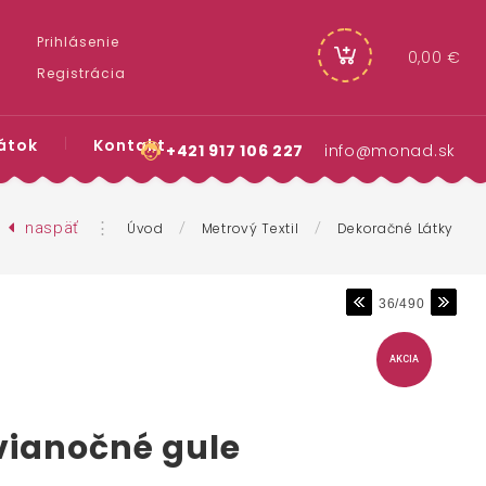
Prihlásenie
0,00 €
Registrácia
átok
Kontakt
+421 917 106 227
info@monad.sk
naspäť
⋮
/
/
Úvod
Metrový Textil
Dekoračné Látky
36/490
AKCIA
vianočné gule