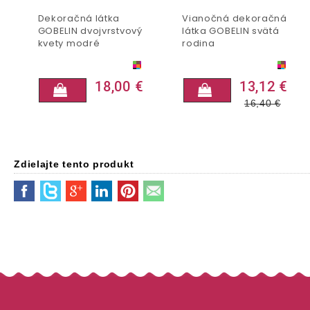
Dekoračná látka
Vianočná dekoračná
GOBELIN dvojvrstvový
látka GOBELIN svätá
kvety modré
rodina
18,00 €
13,12 €
16,40
€
Zdielajte tento produkt