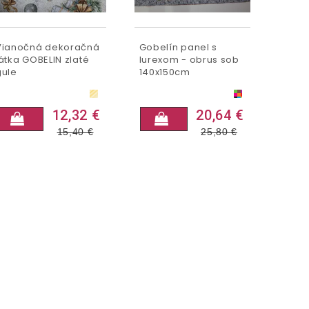
Vianočná dekoračná
Gobelín panel s
látka GOBELIN zlaté
lurexom - obrus sob
gule
140x150cm
12,32 €
20,64 €
15,40
€
25,80
€