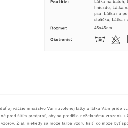
Látka na batoh
,
Použitie
:
hniezdo
,
Látka n
psa
,
Látka na po
stoličku
,
Látka n
45x45cm
Rozmer
:
Ošetrenie
:
idať aj väčšie množstvo Vami zvolenej látky a látka Vám príde v
odné pred šitím predprať, aby sa predišlo neželanému zrazeniu 
rbu vzorov. Žiaľ, niekedy sa môže farba vzoru líšiť, čo môže byť