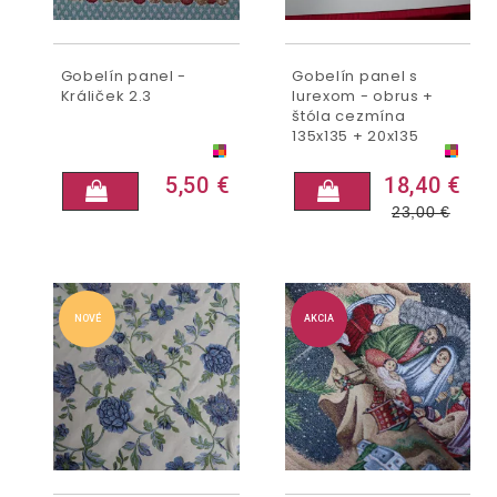
Gobelín panel -
Gobelín panel s
Králiček 2.3
lurexom - obrus +
štóla cezmína
135x135 + 20x135
5,50 €
18,40 €
23,00
€
NOVÉ
AKCIA