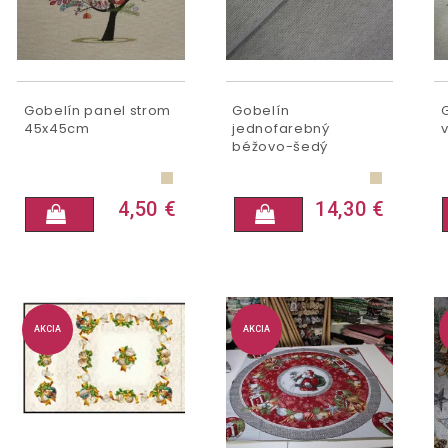
Gobelín panel strom
Gobelín
45x45cm
jednofarebný
béžovo-šedý
4,50 €
14,30 €
AKCIA
AKCIA