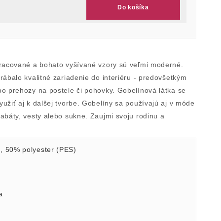
Do košíka
pracované a bohato vyšívané vzory sú veľmi moderné.
rábalo kvalitné zariadenie do interiéru - predovšetkým
bo prehozy na postele či pohovky. Gobelínová látka se
užiť aj k dalšej tvorbe. Gobelíny sa používajú aj v móde
abáty, vesty alebo sukne. Zaujmi svoju rodinu a
.
)
,
50% polyester (PES)
a