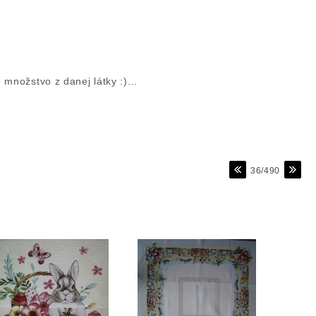
množstvo z danej látky :)...
36/490