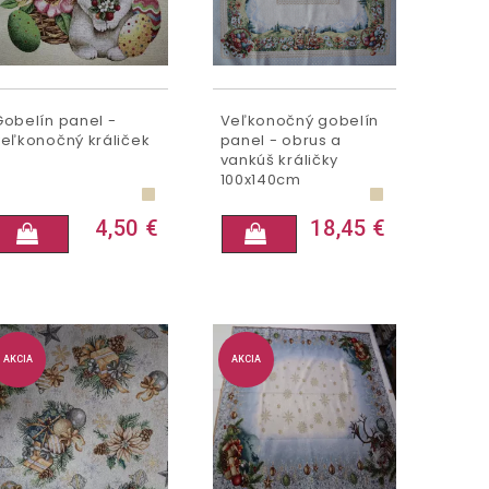
Gobelín panel -
Veľkonočný gobelín
veľkonočný králiček
panel - obrus a
vankúš králičky
100x140cm
4,50 €
18,45 €
AKCIA
AKCIA