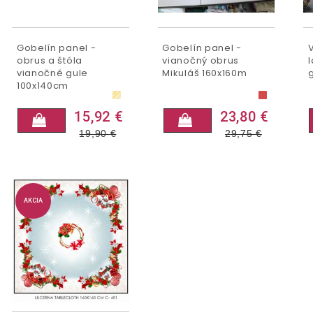
Gobelín panel -
Gobelín panel -
obrus a štóla
vianočný obrus
vianočné gule
Mikuláš 160x160m
100x140cm
15,92 €
23,80 €
19,90
€
29,75
€
AKCIA