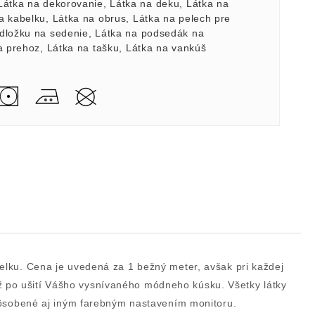
Látka na dekorovanie
,
Látka na deku
,
Látka na
a kabelku
,
Látka na obrus
,
Látka na pelech pre
dložku na sedenie
,
Látka na podsedák na
a prehoz
,
Látka na tašku
,
Látka na vankúš
celku. Cena je uvedená za 1 bežný meter, avšak pri každej
už po ušití Vášho vysnívaného módneho kúsku. Všetky látky
 spôsobené aj iným farebným nastavením monitoru.