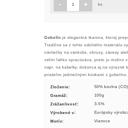
-
+
ks
Gobelín
je elegantná tkanina, ktorej pre
Tradične sa z tohto odolného materiálu vy
návliečky na vankúše, obrusy, závesy ale
veľmi ľahko spracúváva, preto ju možno vy
napr. na kabelky, dokonca aj na výrazné k
priateľov jedinečnými kúskami z gobelínu
50% bavlna (CO
Zloženie
:
100g
Gramáž
:
3-5%
Zrážanlivosť
:
Európsky výrobc
Výrobené v
:
Vianoce
Motív
: