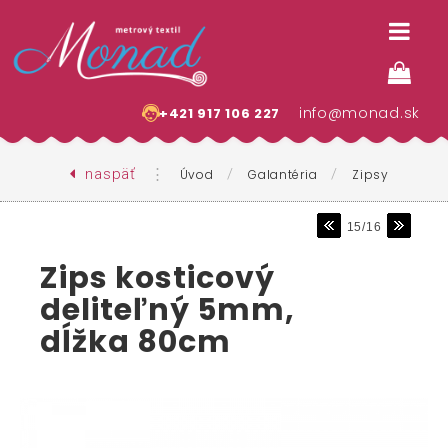
info@monad.sk
+421 917 106 227
naspäť
⋮
/
/
Úvod
Galantéria
Zipsy
15/16
Zips kosticový
deliteľný 5mm,
dĺžka 80cm