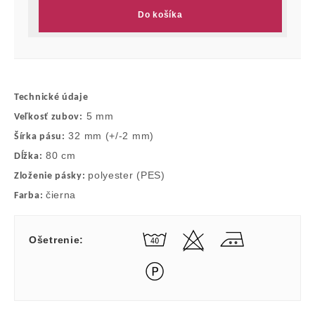
Do košíka
Technické údaje
5 mm
Veľkosť zubov:
32 mm (+/-2 mm)
Šírka pásu:
80 cm
Dĺžka:
polyester (PES)
Zloženie pásky:
čierna
Farba:
Ošetrenie
: