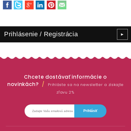
Prihlásenie / Registrácia
►
Chcete dostávať informácie o
novinkách?
Prihláste sa na newsletter a získajte
zľavu 2%