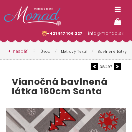
info@monad.sk
+421 917 106 227
naspäť
⋮
/
/
Úvod
Metrový Textil
Bavlnené Látky
38/497
Vianočná bavlnená
látka 160cm Santa