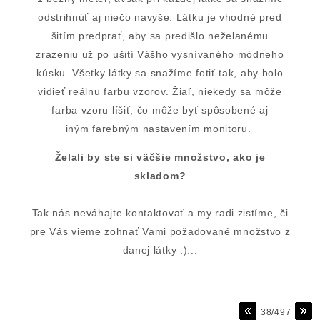
odstrihnúť aj niečo navyše. Látku je vhodné pred
šitím predprať, aby sa predišlo neželanému
zrazeniu už po ušití Vášho vysnívaného módneho
kúsku. Všetky látky sa snažíme fotiť tak, aby bolo
vidieť reálnu farbu vzorov. Žiaľ, niekedy sa môže
farba vzoru líšiť, čo môže byť spôsobené aj
iným farebným nastavením monitoru.
Želali by ste si väčšie množstvo, ako je
skladom?
Tak nás neváhajte kontaktovať a my radi zistíme, či
pre Vás vieme zohnať Vami požadované množstvo z
danej látky :)...
38/497