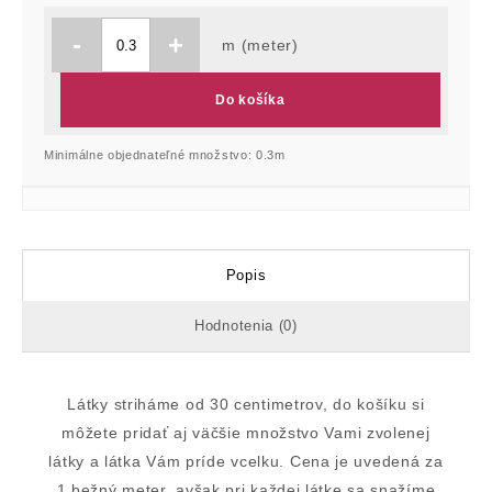
-
+
m (meter)
Do košíka
Minimálne objednateľné množstvo: 0.3m
Popis
Hodnotenia (0)
Látky striháme od 30 centimetrov, do košíku si
môžete pridať aj väčšie množstvo Vami zvolenej
látky a látka Vám príde vcelku. Cena je uvedená za
1 bežný meter, avšak pri každej látke sa snažíme