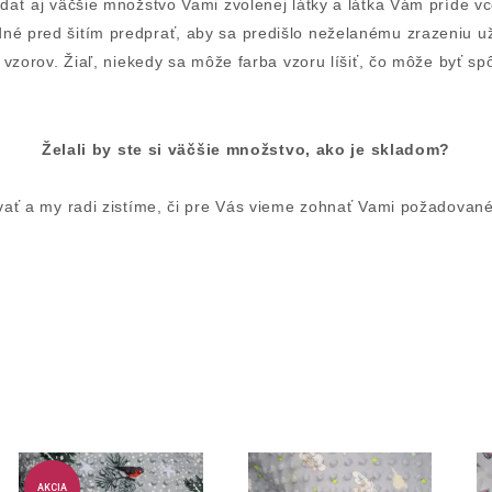
idať aj väčšie množstvo Vami zvolenej látky a látka Vám príde v
odné pred šitím predprať, aby sa predišlo neželanému zrazeniu 
rbu vzorov. Žiaľ, niekedy sa môže farba vzoru líšiť, čo môže byť
Želali by ste si väčšie množstvo, ako je skladom?
ať a my radi zistíme, či pre Vás vieme zohnať Vami požadované 
AKCIA