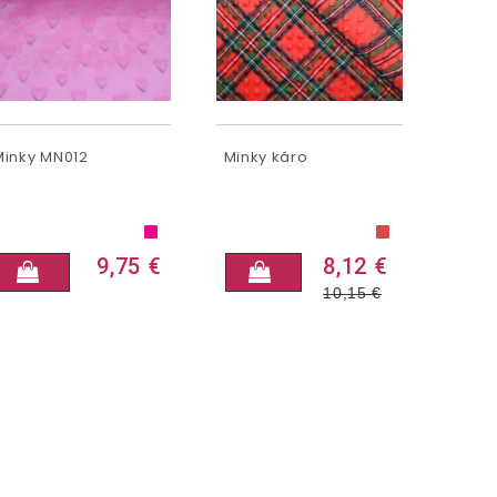
Minky MN012
Minky káro
9,75 €
8,12 €
10,15
€