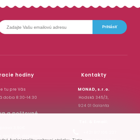
racie hodiny
Kontakty
e tu pre Vás
MONAD, s.r.o.
á doba 8:30-14:30
Hodská 345/3,
924 01 Galanta
va a poštovné
Tel. & Email:
prava 3,90€
+421 917 106 227
pe nad 60€ doprava