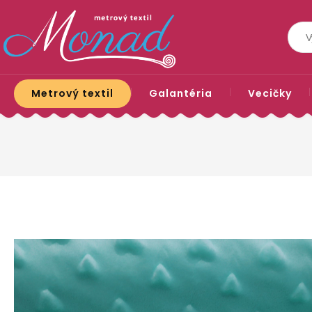
Metrový textil
Galantéria
Vecičky