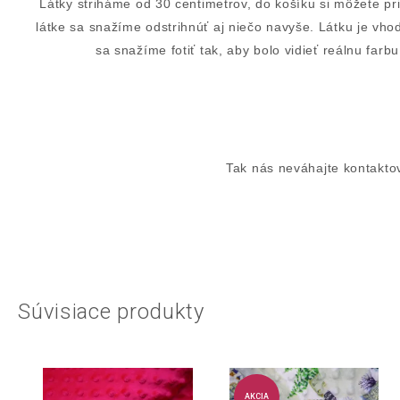
Látky striháme od 30 centimetrov, do košíku si môžete pr
látke sa snažíme odstrihnúť aj niečo navyše. Látku je vh
sa snažíme fotiť tak, aby bolo vidieť reálnu fa
Tak nás neváhajte kontaktov
Súvisiace produkty
AKCIA