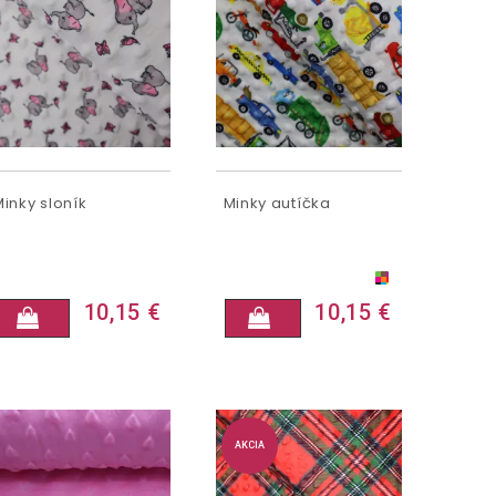
Minky sloník
Minky autíčka
10,15 €
10,15 €
AKCIA