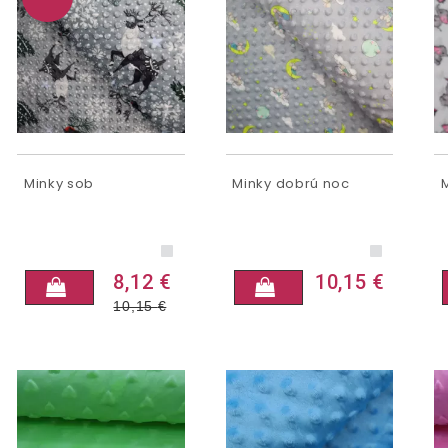
Minky sob
Minky dobrú noc
8,12 €
10,15 €
10,15
€