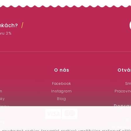
inkách?
avu 2%
O nás
Otvá
a
Facebook
Sm
m
Instagram
Pracovn
nky
Blog
Dopra
dajov
Do
uvy
Pri náku