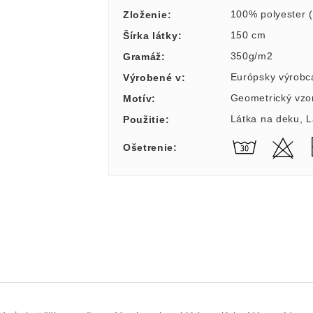
100% polyester 
Zloženie
:
150 cm
Šírka látky
:
350g/m2
Gramáž
:
Európsky výrobc
Výrobené v
:
Geometrický vzo
Motív
:
Látka na deku
,
L
Použitie
:
Ošetrenie
: