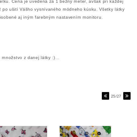
celku. Cena je uvedená za 1 bežný meter, avšak pri každej
už po ušití Vášho vysnívaného módneho kúsku. Všetky látky
 spôsobené aj iným farebným nastavením monitoru.
množstvo z danej látky :)...
25/27