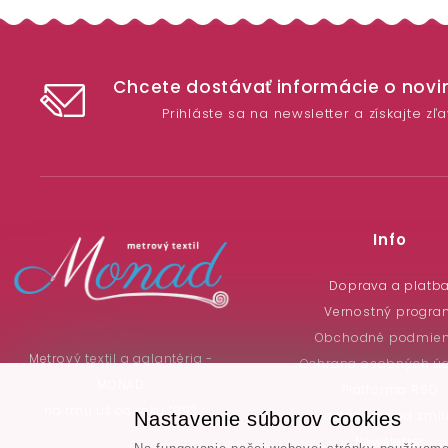
Chcete dostávať informácie o nov
Prihláste sa na newsletter a získajte zľ
Info
Doprava a platb
Vernostný progra
Obchodné podmie
Metrový textil a galantéria -
Ochrana osobných ú
MONAD
Platforma RSO
na trhu už od roku 1993
Odstúpenie od zml
Nastavenie súborov cookies
Newsletter