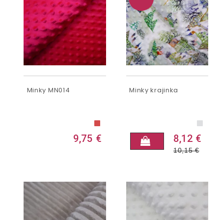
Minky MN014
Minky krajinka
9,75 €
8,12 €
10,15
€