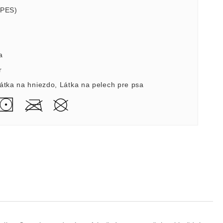
(PES)
a
r
átka na hniezdo
,
Látka na pelech pre psa