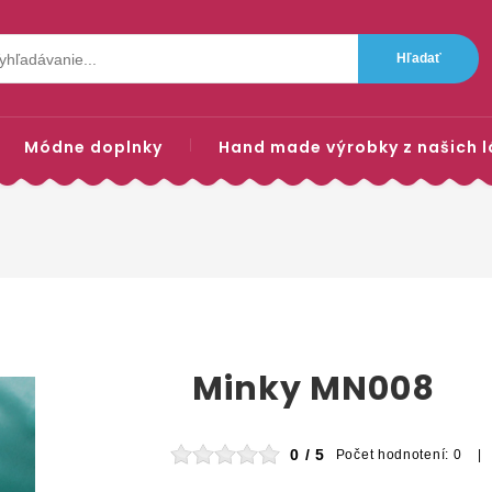
Módne doplnky
Hand made výrobky z našich l
Minky MN008
0 / 5
Počet hodnotení: 0 |