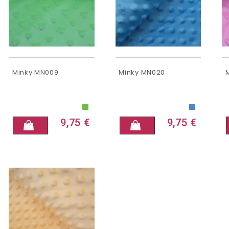
Minky MN009
Minky MN020
9,75 €
9,75 €