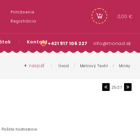
Prihlásenie
0,00 €
Registrácia
átok
Kontakt
+421 917 106 227
info@monad.sk
naspäť
⋮
/
/
Úvod
Metrový Textil
Minky
25/27
Pošlite hodnotenie