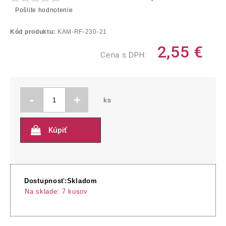
Pošlite hodnotenie
Kód produktu:
KAM-RF-230-21
2,55
€
Cena s DPH:
-
+
ks
Kúpiť
Dostupnosť:
Skladom
Na sklade:
7
kusov