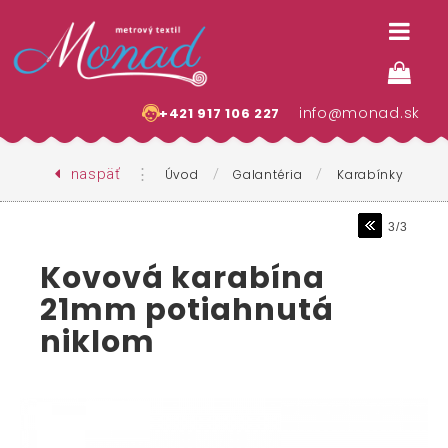
info@monad.sk
+421 917 106 227
naspäť
⋮
/
/
Úvod
Galantéria
Karabínky
3/3
Kovová karabína
21mm potiahnutá
niklom