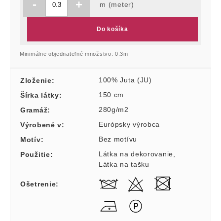
-
+
m (meter)
Do košíka
Minimálne objednateľné množstvo: 0.3m
100% Juta (JU)
Zloženie
:
150 cm
Šírka látky
:
280g/m2
Gramáž
:
Európsky výrobca
Výrobené v
:
Bez motívu
Motív
:
Látka na dekorovanie
,
Použitie
:
Látka na tašku
Ošetrenie
: