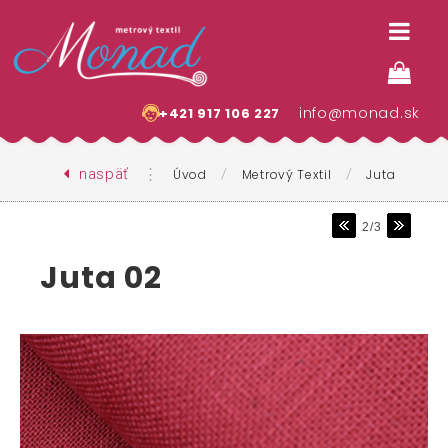
info@monad.sk
+421 917 106 227
naspäť
⋮
/
/
Úvod
Metrový Textil
Juta
2/3
Juta 02