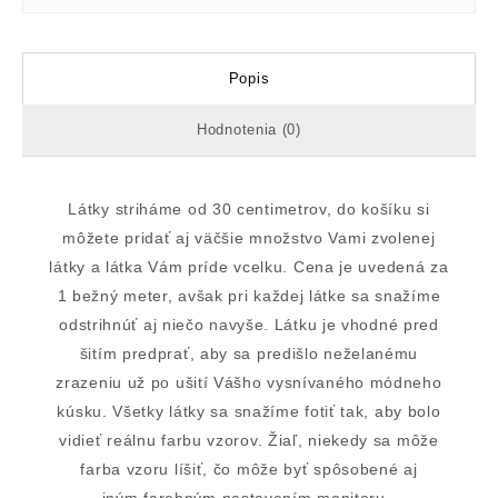
Popis
Hodnotenia (0)
Látky striháme od 30 centimetrov, do košíku si
môžete pridať aj väčšie množstvo Vami zvolenej
látky a látka Vám príde vcelku. Cena je uvedená za
1 bežný meter, avšak pri každej látke sa snažíme
odstrihnúť aj niečo navyše. Látku je vhodné pred
šitím predprať, aby sa predišlo neželanému
zrazeniu už po ušití Vášho vysnívaného módneho
kúsku. Všetky látky sa snažíme fotiť tak, aby bolo
vidieť reálnu farbu vzorov. Žiaľ, niekedy sa môže
farba vzoru líšiť, čo môže byť spôsobené aj