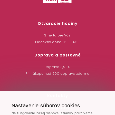
Otváracie hodiny
Sme tu pre Vás
Pracovná doba 8:30-14:30
Doprava a poštovné
Doprava 3,90€
Pri nákupe nad 60€ doprava zdarma
Kontakty
Nastavenie súborov cookies
MONAD, s.r.o.
Na fungovanie našej webovej stránky používame
Hodská 345/3,