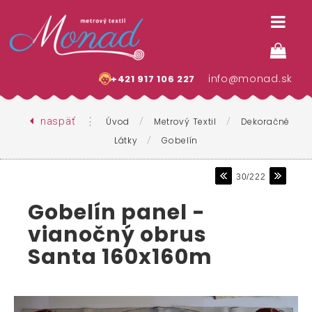
info@monad.sk
+421 917 106 227
naspäť
⋮
/
/
Úvod
Metrový Textil
Dekoračné
/
Látky
Gobelín
30/222
Gobelín panel -
vianočný obrus
Santa 160x160m