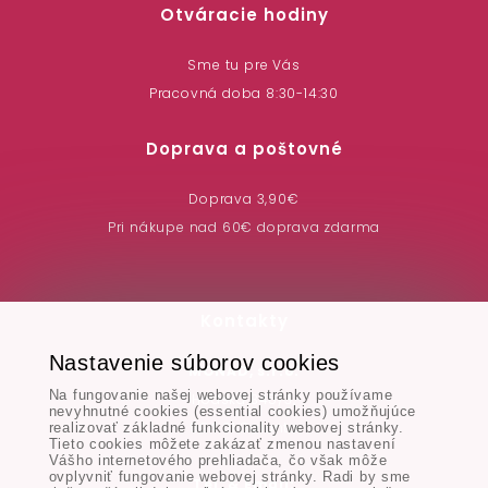
Otváracie hodiny
Sme tu pre Vás
Pracovná doba 8:30-14:30
Doprava a poštovné
Doprava 3,90€
Pri nákupe nad 60€ doprava zdarma
Kontakty
Nastavenie súborov cookies
MONAD, s.r.o.
Na fungovanie našej webovej stránky používame
Hodská 345/3,
nevyhnutné cookies (essential cookies) umožňujúce
924 01 Galanta
realizovať základné funkcionality webovej stránky.
Tieto cookies môžete zakázať zmenou nastavení
Vášho internetového prehliadača, čo však môže
ovplyvniť fungovanie webovej stránky. Radi by sme
Tel. & Email: