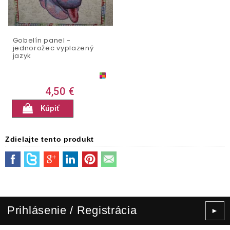
Gobelín panel -
jednorožec vyplazený
jazyk
4,50 €
Kúpiť
Zdielajte tento produkt
Prihlásenie / Registrácia
►