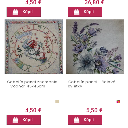
4,50 €
36,80 €
Kúpiť
Kúpiť
Gobelín panel znamenia
Gobelín panel - fialové
- Vodnár 45x45cm
kvietky
4,50 €
5,50 €
Kúpiť
Kúpiť