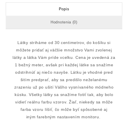
Popis
Hodnotenia (0)
Látky striháme od 30 centimetrov, do košíku si
môžete pridať aj väčšie množstvo Vami zvolenej
látky a látka Vám príde vcelku. Cena je uvedená za
1 bežný meter, avšak pri každej látke sa snažíme
odstrihnúť aj niečo navyše. Látku je vhodné pred
šitím predprať, aby sa predišlo neželanému
zrazeniu už po ušití Vášho vysnívaného módneho
kúsku. Všetky látky sa snažíme fotiť tak, aby bolo
vidieť reálnu farbu vzorov. Žiaľ, niekedy sa môže
farba vzoru líšiť, čo môže byť spôsobené aj
iným farebným nastavením monitoru.