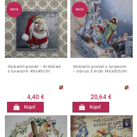
AKCIA
AKCIA
Gobelín panel - Králiček
Gobelín panel s lurexom
s lurexom 45x45cm
- obrus 3 králi 140x150cm
4,40 €
20,64 €
Kúpiť
Kúpiť