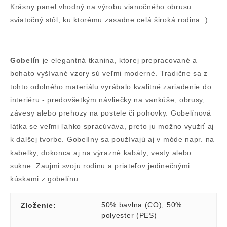
Krásny panel vhodný na výrobu vianočného obrusu
sviatočný stôl, ku ktorému zasadne celá široká rodina :)
Gobelín
je elegantná tkanina, ktorej prepracované a
bohato vyšívané vzory sú veľmi moderné. Tradične sa z
tohto odolného materiálu vyrábalo kvalitné zariadenie do
interiéru - predovšetkým návliečky na vankúše, obrusy,
závesy alebo prehozy na postele či pohovky. Gobelínová
látka se veľmi ľahko spracúváva, preto ju možno využiť aj
k dalšej tvorbe. Gobelíny sa používajú aj v móde napr. na
kabelky, dokonca aj na výrazné kabáty, vesty alebo
sukne. Zaujmi svoju rodinu a priateľov jedinečnými
kúskami z gobelínu.
50% bavlna (CO)
,
50%
Zloženie
:
polyester (PES)