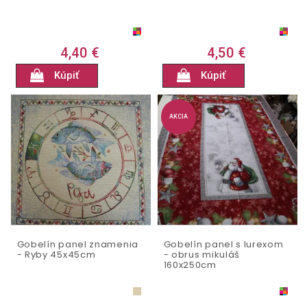
4,40 €
4,50 €
Kúpiť
Kúpiť
AKCIA
Gobelín panel znamenia
Gobelín panel s lurexom
- Ryby 45x45cm
- obrus mikuláš
160x250cm