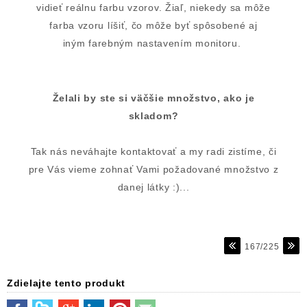
vidieť reálnu farbu vzorov. Žiaľ, niekedy sa môže
farba vzoru líšiť, čo môže byť spôsobené aj
iným farebným nastavením monitoru.
Želali by ste si väčšie množstvo, ako je
skladom?
Tak nás neváhajte kontaktovať a my radi zistíme, či
pre Vás vieme zohnať Vami požadované množstvo z
danej látky :)...
167/225
Zdielajte tento produkt