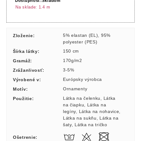
Dostupnosť:
Skladom
Na sklade:
1.4
m
5% elastan (EL)
,
95%
Zloženie
:
polyester (PES)
150 cm
Šírka látky
:
170g/m2
Gramáž
:
3-5%
Zrážanlivosť
:
Európsky výrobca
Výrobené v
:
Ornamenty
Motív
:
Látka na čelenku
,
Látka
Použitie
:
na čiapku
,
Látka na
legíny
,
Látka na nohavice
,
Látka na sukňu
,
Látka na
šaty
,
Látka na tričko
Ošetrenie
: