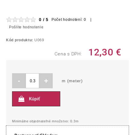
0 / 5
Počet hodnotení: 0 |
Pošlite hodnotenie
Kód produktu:
U069
12,30
€
Cena s DPH:
-
+
m (meter)
Kúpiť
Minimálne objednateľné množstvo: 0.3m