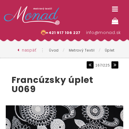
info@monad.sk
+421 917 106 227
naspäť
⋮
/
/
Úvod
Metrový Textil
Úplet
167/225
Francúzsky úplet
U069