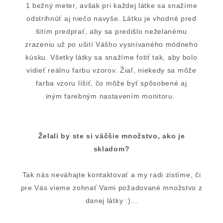
1 bežný meter, avšak pri každej látke sa snažíme
odstrihnúť aj niečo navyše. Látku je vhodné pred
šitím predprať, aby sa predišlo neželanému
zrazeniu už po ušití Vášho vysnívaného módneho
kúsku. Všetky látky sa snažíme fotiť tak, aby bolo
vidieť reálnu farbu vzorov. Žiaľ, niekedy sa môže
farba vzoru líšiť, čo môže byť spôsobené aj
iným farebným nastavením monitoru.
Želali by ste si väčšie množstvo, ako je
skladom?
Tak nás neváhajte kontaktovať a my radi zistíme, či
pre Vás vieme zohnať Vami požadované množstvo z
danej látky :)...