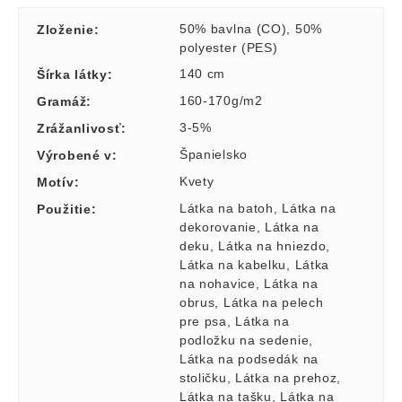
50% bavlna (CO)
,
50%
Zloženie
:
polyester (PES)
140 cm
Šírka látky
:
160-170g/m2
Gramáž
:
3-5%
Zrážanlivosť
:
Španielsko
Výrobené v
:
Kvety
Motív
:
Látka na batoh
,
Látka na
Použitie
:
dekorovanie
,
Látka na
deku
,
Látka na hniezdo
,
Látka na kabelku
,
Látka
na nohavice
,
Látka na
obrus
,
Látka na pelech
pre psa
,
Látka na
podložku na sedenie
,
Látka na podsedák na
stoličku
,
Látka na prehoz
,
Látka na tašku
,
Látka na