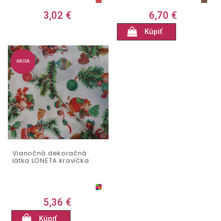
3,02 €
6,70 €
Kúpiť
AKCIA
Vianočná dekoračná
látka LONETA kravička
5,36 €
Kúpiť