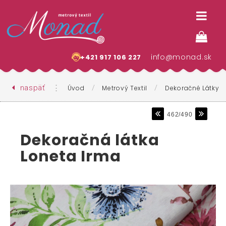
info@monad.sk
+421 917 106 227
naspäť
⋮
/
/
Úvod
Metrový Textil
Dekoračné Látky
462/490
Dekoračná látka
Loneta Irma