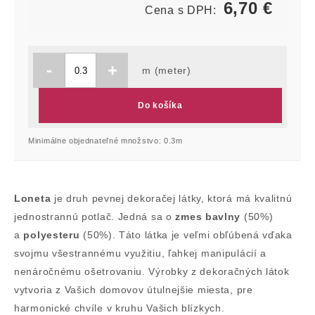
6,70
€
Cena s DPH:
-
+
m (meter)
Do košíka
Minimálne objednateľné množstvo: 0.3m
Loneta
je druh pevnej dekoračej látky, ktorá má kvalitnú
jednostrannú potlač. Jedná sa o
zmes bavlny
(50%)
a
polyesteru
(50%). Táto látka je veľmi obľúbená vďaka
svojmu všestrannému využitiu, ľahkej manipulácií a
nenáročnému ošetrovaniu. Výrobky z dekoračných látok
vytvoria z Vašich domovov útulnejšie miesta, pre
harmonické chvíle v kruhu Vašich blízkych.