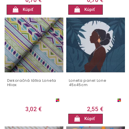
6,70 €
6,70 €
Kúpiť
Kúpiť
Dekoračná látka Loneta
Loneta panel Lone
Hliax
45x45cm
3,02 €
2,55 €
Kúpiť