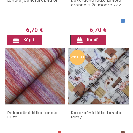
Loneta jednofarebná 011
Dekoračná látka Loneta
drobné ruže modré 232
6,70 €
6,70 €
Kúpiť
Kúpiť
VÝPREDAJ
Dekoračná látka Loneta
Dekoračná látka Loneta
Lujza
Lamy