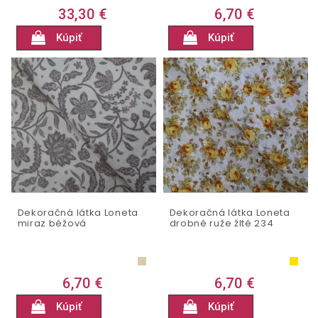
33,30 €
6,70 €
Kúpiť
Kúpiť
Dekoračná látka Loneta
Dekoračná látka Loneta
miraz béžová
drobné ruže žlté 234
6,70 €
6,70 €
Kúpiť
Kúpiť