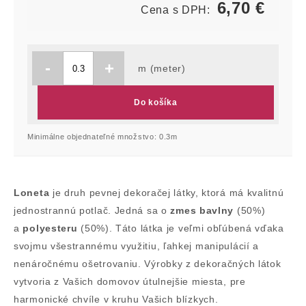
6,70
€
Cena s DPH:
-
+
m (meter)
Do košíka
Minimálne objednateľné množstvo: 0.3m
Loneta
je druh pevnej dekoračej látky, ktorá má kvalitnú
jednostrannú potlač. Jedná sa o
zmes bavlny
(50%)
a
polyesteru
(50%). Táto látka je veľmi obľúbená vďaka
svojmu všestrannému využitiu, ľahkej manipulácií a
nenáročnému ošetrovaniu. Výrobky z dekoračných látok
vytvoria z Vašich domovov útulnejšie miesta, pre
harmonické chvíle v kruhu Vašich blízkych.