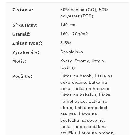
50% bavlna (CO)
,
50%
Zloženie
:
polyester (PES)
140 cm
Šírka látky
:
160-170g/m2
Gramáž
:
3-5%
Zrážanlivosť
:
Španielsko
Výrobené v
:
Kvety
,
Stromy, listy a
Motív
:
rastliny
Látka na batoh
,
Látka na
Použitie
:
dekorovanie
,
Látka na
deku
,
Látka na hniezdo
,
Látka na kabelku
,
Látka
na nohavice
,
Látka na
obrus
,
Látka na pelech
pre psa
,
Látka na
podložku na sedenie
,
Látka na podsedák na
stoličku
,
Látka na prehoz
,