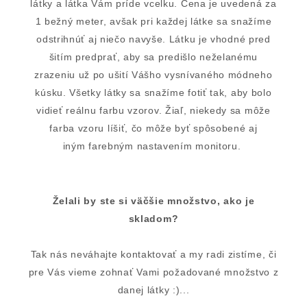
látky a látka Vám príde vcelku. Cena je uvedená za
1 bežný meter, avšak pri každej látke sa snažíme
odstrihnúť aj niečo navyše. Látku je vhodné pred
šitím predprať, aby sa predišlo neželanému
zrazeniu už po ušití Vášho vysnívaného módneho
kúsku. Všetky látky sa snažíme fotiť tak, aby bolo
vidieť reálnu farbu vzorov. Žiaľ, niekedy sa môže
farba vzoru líšiť, čo môže byť spôsobené aj
iným farebným nastavením monitoru.
Želali by ste si väčšie množstvo, ako je
skladom?
Tak nás neváhajte kontaktovať a my radi zistíme, či
pre Vás vieme zohnať Vami požadované množstvo z
danej látky :)...