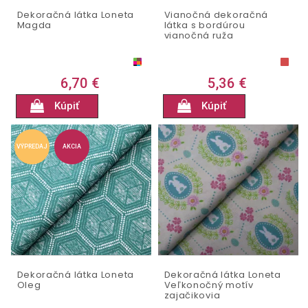
Dekoračná látka Loneta
Vianočná dekoračná
Magda
látka s bordúrou
vianočná ruža
6,70 €
5,36 €
Kúpiť
Kúpiť
VÝPREDAJ
AKCIA
Dekoračná látka Loneta
Dekoračná látka Loneta
Oleg
Veľkonočný motív
zajačikovia