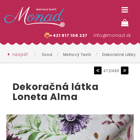
info@monad.sk
+421 917 106 227
naspäť
⋮
/
/
Úvod
Metrový Textil
Dekoračné Látky
472/490
Dekoračná látka
Loneta Alma