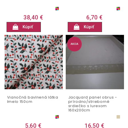
38,40 €
6,70 €
Kúpiť
Kúpiť
AKCIA
Vianočná bavlnená látka
Jacquard panel obrus -
Imelo 150cm
prírodno/strieborné
srdiečko s lurexom
160x200cm
5,60 €
16,50 €