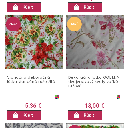
Kúpiť
Kúpiť
AKCIA
NOVÉ
Vianočná dekoračná
Dekoračná látka GOBELIN
látka vianočné ruže žlté
dvojvrstvový kvety veľké
ružové
5,36 €
18,00 €
Kúpiť
Kúpiť