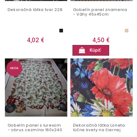
Dekoračná látka tvar 228
Gobelín panel znamenia
- Váhy 45x45cm
4,02 €
4,50 €
Kúpiť
AKCIA
Gobelín panel s lurexom
Dekoračná látka Loneta
- obrus cezmína 160x240
lúčne kvety na čiernej