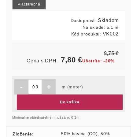
Viacfarebná
Skladom
Dostupnosť:
Na sklade:
5.1 m
VK002
Kód produktu:
9,75
€
7,80
€
Cena s DPH:
Ušetríte:
-20%
-
+
m (meter)
Do košíka
Minimálne objednateľné množstvo: 0.3m
50% bavlna (CO)
,
50%
Zloženie
: