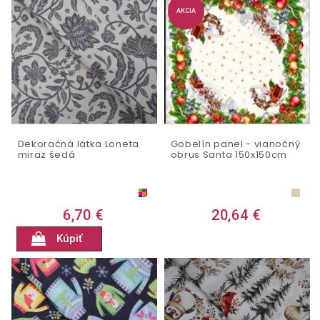
AKCIA
Dekoračná látka Loneta
Gobelín panel - vianočný
miraz šedá
obrus Santa 150x150cm
6,70 €
20,64 €
Kúpiť