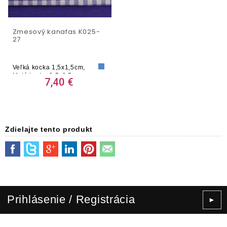
Zmesový kanafas K025-
27
Veľká kocka 1,5x1,5cm
,
Malá kocka 0,5x0,5cm
7,40 €
Zdielajte tento produkt
Prihlásenie / Registrácia
►