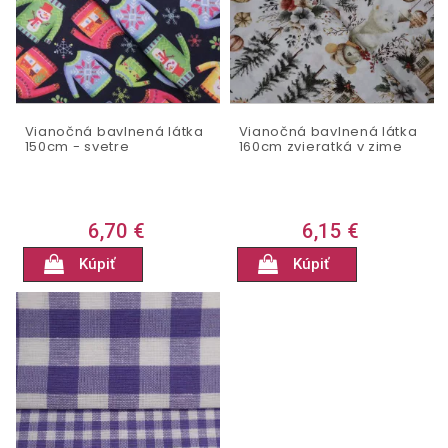
Vianočná bavlnená látka
Vianočná bavlnená látka
150cm - svetre
160cm zvieratká v zime
6,70 €
6,15 €
Kúpiť
Kúpiť