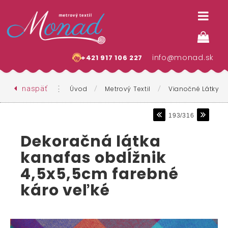
info@monad.sk
+421 917 106 227
naspäť
⋮
/
/
Úvod
Metrový Textil
Vianočné Látky
193/316
Dekoračná látka
kanafas obdĺžnik
4,5x5,5cm farebné
káro veľké