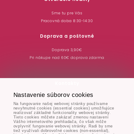
Sme tu pre Vás
Pracovná doba 8:30-14:30
Doprava a poštovné
Doprava 3,90€
Pri nákupe nad 60€ doprava zdarma
Kontakty
Nastavenie súborov cookies
MONAD, s.r.o.
Na fungovanie našej webovej stránky používame
Hodská 345/3,
nevyhnutné cookies (essential cookies) umožňujúce
924 01 Galanta
realizovať základné funkcionality webovej stránky.
Tieto cookies môžete zakázať zmenou nastavení
Vášho internetového prehliadača, čo však môže
ovplyvniť fungovanie webovej stránky. Radi by sme
Tel. & Email:
tiež využívali dobrovoľné cookies (non-essential),