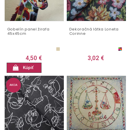
Gobelín panel žirafa
Dekoračná látka Loneta
45x45cm
Corinne
4,50 €
3,02 €
Kúpiť
AKCIA