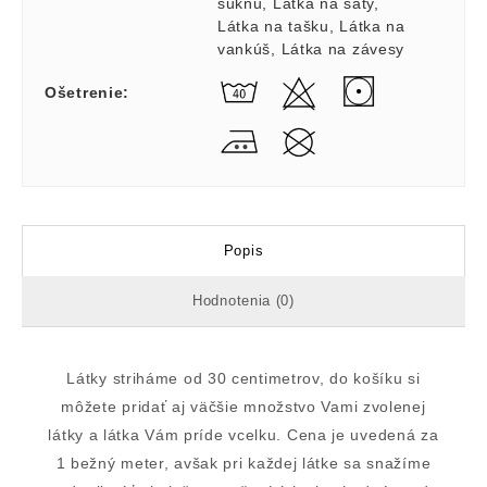
sukňu
,
Látka na šaty
,
Látka na tašku
,
Látka na
vankúš
,
Látka na závesy
Ošetrenie
:
Popis
Hodnotenia (0)
Látky striháme od 30 centimetrov, do košíku si
môžete pridať aj väčšie množstvo Vami zvolenej
látky a látka Vám príde vcelku. Cena je uvedená za
1 bežný meter, avšak pri každej látke sa snažíme