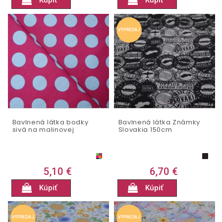
Kúpiť
Kúpiť
VÝPREDAJ
Bavlnená látka bodky
Bavlnená látka Známky
sivá na malinovej
Slovakia 150cm
5,10 €
6,70 €
Kúpiť
Kúpiť
VÝPREDAJ
VÝPREDAJ