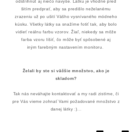
odstrihnúť aj niečo navyše. Látku je vhodné pred
šitím predprať, aby sa predišlo neželanému
zrazeniu už po ušití Vášho vysnívaného módneho
kúsku. Všetky látky sa snažíme fotiť tak, aby bolo
vidieť reálnu farbu vzorov. Žiaľ, niekedy sa môže
farba vzoru líšiť, čo môže byť spôsobené aj
iným farebným nastavením monitoru.
Želali by ste si väčšie množstvo, ako je
skladom?
Tak nás neváhajte kontaktovať a my radi zistíme, či
pre Vás vieme zohnať Vami požadované množstvo z
danej látky :)...