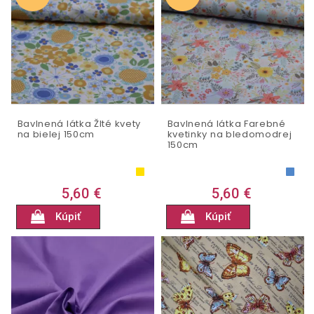
Bavlnená látka Žlté kvety
Bavlnená látka Farebné
na bielej 150cm
kvetinky na bledomodrej
150cm
5,60 €
5,60 €
Kúpiť
Kúpiť