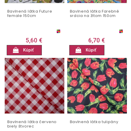
Bavlnená látka Future
Bavlnená látka Farebné
female 150cm
srdcia na žltom 150cm
5,60 €
6,70 €
Kúpiť
Kúpiť
Bavlnená látka červeno
Bavlnená látka tulipány
biely štvorec