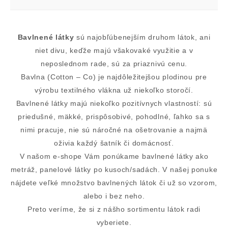
Bavlnené látky
sú najobľúbenejším druhom látok, ani
niet divu, keďže majú všakovaké využitie a v
neposlednom rade, sú za priaznivú cenu.
Bavlna (Cotton – Co) je najdôležitejšou plodinou pre
výrobu textilného vlákna už niekoľko storočí.
Bavlnené látky majú niekoľko pozitívnych vlastností: sú
priedušné, mäkké, prispôsobivé, pohodlné, ľahko sa s
nimi pracuje, nie sú náročné na ošetrovanie a najmä
oživia každý šatník či domácnosť.
V našom e-shope Vám ponúkame bavlnené látky ako
metráž, panelové látky po kusoch/sadách. V našej ponuke
nájdete veľké množstvo bavlnených látok či už so vzorom,
alebo i bez neho.
Preto veríme, že si z nášho sortimentu látok radi
vyberiete.