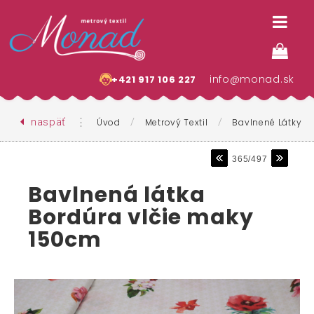
info@monad.sk
+421 917 106 227
naspäť
⋮
/
/
Úvod
Metrový Textil
Bavlnené Látky
365/497
Bavlnená látka
Bordúra vlčie maky
150cm