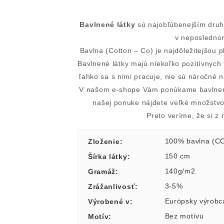
Bavlnené látky
sú najobľúbenejším druho
v neposlednom
Bavlna (Cotton – Co) je najdôležitejšou p
Bavlnené látky majú niekoľko pozitívnych 
ľahko sa s nimi pracuje, nie sú náročné 
V našom e-shope Vám ponúkame bavlnené 
našej ponuke nájdete veľké množstvo 
Preto veríme, že si z 
100% bavlna (C
Zloženie
:
150 cm
Šírka látky
:
140g/m2
Gramáž
:
3-5%
Zrážanlivosť
:
Európsky výrobc
Výrobené v
:
Bez motívu
Motív
: