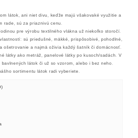
m látok, ani niet divu, keďže majú všakovaké využitie a
 rade, sú za priaznivú cenu.
lodinou pre výrobu textilného vlákna už niekoľko storočí.
vlastností: sú priedušné, mäkké, prispôsobivé, pohodlné,
na ošetrovanie a najmä oživia každý šatník či domácnosť.
látky ako metráž, panelové látky po kusoch/sadách. V
bavlnených látok či už so vzorom, alebo i bez neho.
nášho sortimentu látok radi vyberiete.
O)
a