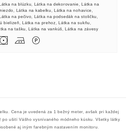
Látka na blúzku
,
Látka na dekorovanie
,
Látka na
hniezdo
,
Látka na kabelku
,
Látka na nohavice
,
Látka na pečivo
,
Látka na podsedák na stoličku
,
ú bielizeň
,
Látka na prehoz
,
Látka na sukňu
,
tka na tašku
,
Látka na vankúš
,
Látka na závesy
celku. Cena je uvedená za 1 bežný meter, avšak pri každej
už po ušití Vášho vysnívaného módneho kúsku. Všetky látky
 spôsobené aj iným farebným nastavením monitoru.