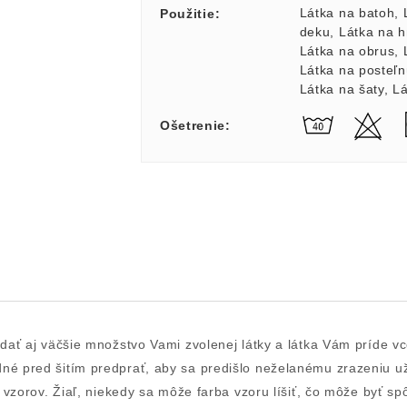
Látka na batoh
,
Použitie
:
deku
,
Látka na 
Látka na obrus
,
Látka na posteľn
Látka na šaty
,
Lá
Ošetrenie
:
idať aj väčšie množstvo Vami zvolenej látky a látka Vám príde v
odné pred šitím predprať, aby sa predišlo neželanému zrazeniu 
rbu vzorov. Žiaľ, niekedy sa môže farba vzoru líšiť, čo môže byť