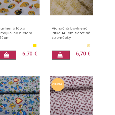
Bavlnená látka
Vianočná bavlnená
Smajlíci na bielom
látka 140cm zlatotlač
150cm
stromčeky
6,70 €
6,70 €
VÝPREDAJ