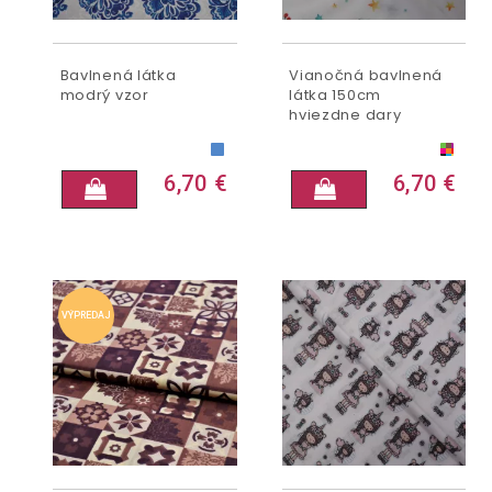
Bavlnená látka
Vianočná bavlnená
modrý vzor
látka 150cm
hviezdne dary
6,70 €
6,70 €
VÝPREDAJ