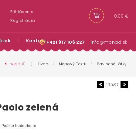
Prihlásenie
0,00 €
Registrácia
átok
Kontakt
+421 917 106 227
info@monad.sk
naspäť
⋮
/
/
Úvod
Metrový Textil
Bavlnené Látky
17/497
Paolo zelená
Pošlite hodnotenie