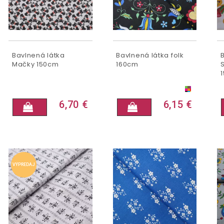
Bavlnená látka
Bavlnená látka folk
Mačky 150cm
160cm
6,70 €
6,15 €
VÝPREDAJ