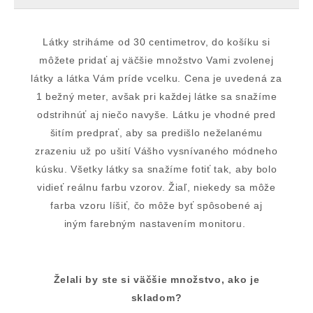
Látky striháme od 30 centimetrov, do košíku si
môžete pridať aj väčšie množstvo Vami zvolenej
látky a látka Vám príde vcelku. Cena je uvedená za
1 bežný meter, avšak pri každej látke sa snažíme
odstrihnúť aj niečo navyše. Látku je vhodné pred
šitím predprať, aby sa predišlo neželanému
zrazeniu už po ušití Vášho vysnívaného módneho
kúsku. Všetky látky sa snažíme fotiť tak, aby bolo
vidieť reálnu farbu vzorov. Žiaľ, niekedy sa môže
farba vzoru líšiť, čo môže byť spôsobené aj
iným farebným nastavením monitoru.
Želali by ste si väčšie množstvo, ako je
skladom?