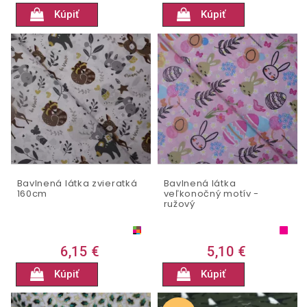
Kúpiť
Kúpiť
Bavlnená látka zvieratká
Bavlnená látka
160cm
veľkonočný motív -
ružový
6,15 €
5,10 €
Kúpiť
Kúpiť