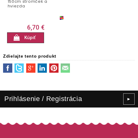
150cm stromček a
hviezda
6,70 €
Kúpiť
Zdielajte tento produkt
Prihlásenie / Registrácia
►