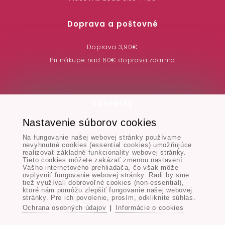
Doprava a poštovné
Doprava 3,90€
Pri nákupe nad 60€ doprava zdarma
Kontakty
Nastavenie súborov cookies
MONAD, s.r.o.
Na fungovanie našej webovej stránky používame
Hodská 345/3,
nevyhnutné cookies (essential cookies) umožňujúce
924 01 Galanta
realizovať základné funkcionality webovej stránky.
Tieto cookies môžete zakázať zmenou nastavení
Vášho internetového prehliadača, čo však môže
ovplyvniť fungovanie webovej stránky. Radi by sme
Tel. & Email:
tiež využívali dobrovoľné cookies (non-essential),
ktoré nám pomôžu zlepšiť fungovanie našej webovej
+421 917 106 227
stránky. Pre ich povolenie, prosím, odkliknite súhlas.
Ochrana osobných údajov
Informácie o cookies
info@monad.sk
|