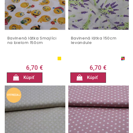
Bavlnená látka Smajlíci
Bavlnená látka 150cm
na bielom 150cm
levandule
6,70 €
6,70 €
Kúpiť
Kúpiť
VÝPREDAJ