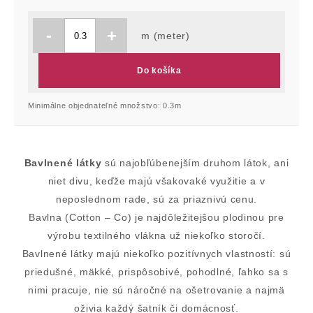
-
+
m (meter)
Do košíka
Minimálne objednateľné množstvo: 0.3m
Bavlnené látky
sú najobľúbenejším druhom látok, ani
niet divu, keďže majú všakovaké využitie a v
neposlednom rade, sú za priaznivú cenu.
Bavlna (Cotton – Co) je najdôležitejšou plodinou pre
výrobu textilného vlákna už niekoľko storočí.
Bavlnené látky majú niekoľko pozitívnych vlastností: sú
priedušné, mäkké, prispôsobivé, pohodlné, ľahko sa s
nimi pracuje, nie sú náročné na ošetrovanie a najmä
oživia každý šatník či domácnosť.