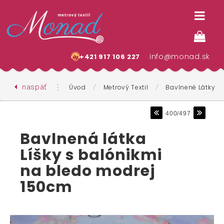
info@monad.sk
+421 917 106 227
naspäť
⋮
/
/
Úvod
Metrový Textil
Bavlnené Látky
400/497
Bavlnená látka
Líšky s balónikmi
na bledo modrej
150cm