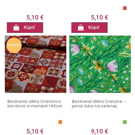
5,10 €
5,10 €
Kúpiť
Kúpiť
VÝPREDAJ
Bavlnená látka Oranžovo
Bavlnená látka Cretone -
bordový ornament 140cm
jarná lúka na zelenej
5,10 €
9,10 €