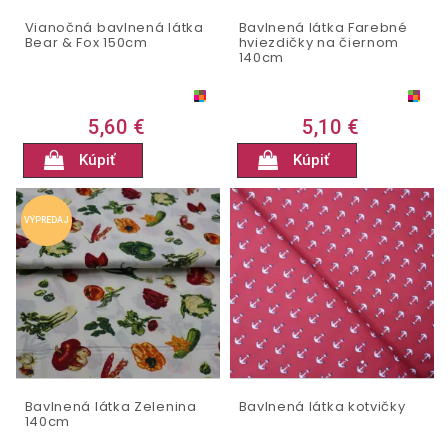
Vianočná bavlnená látka
Bavlnená látka Farebné
Bear & Fox 150cm
hviezdičky na čiernom
140cm
5,60 €
5,10 €
Kúpiť
Kúpiť
VÝPREDAJ
Bavlnená látka Zelenina
Bavlnená látka kotvičky
140cm