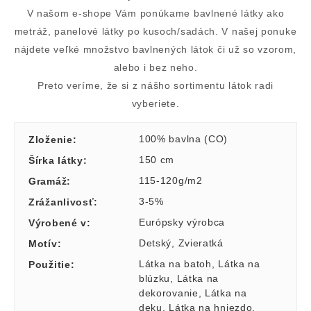
V našom e-shope Vám ponúkame bavlnené látky ako
metráž, panelové látky po kusoch/sadách. V našej ponuke
nájdete veľké množstvo bavlnených látok či už so vzorom,
alebo i bez neho.
Preto veríme, že si z nášho sortimentu látok radi
vyberiete.
100% bavlna (CO)
Zloženie
:
150 cm
Šírka látky
:
115-120g/m2
Gramáž
:
3-5%
Zrážanlivosť
:
Európsky výrobca
Výrobené v
:
Detský
,
Zvieratká
Motív
:
Látka na batoh
,
Látka na
Použitie
:
blúzku
,
Látka na
dekorovanie
,
Látka na
deku
,
Látka na hniezdo
,