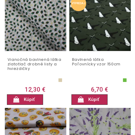
VÝPREDAJ
Vianočná bavlnená látka
Bavlnená látka
zlatotlač drobné listy a
Poľovnícky vzor 150cm
hviezdičky
12,30 €
6,70 €
Kúpiť
Kúpiť