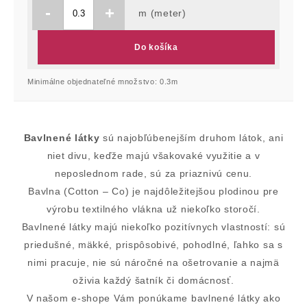
-
+
m (meter)
Do košíka
Minimálne objednateľné množstvo: 0.3m
Bavlnené látky
sú najobľúbenejším druhom látok, ani
niet divu, keďže majú všakovaké využitie a v
neposlednom rade, sú za priaznivú cenu.
Bavlna (Cotton – Co) je najdôležitejšou plodinou pre
výrobu textilného vlákna už niekoľko storočí.
Bavlnené látky majú niekoľko pozitívnych vlastností: sú
priedušné, mäkké, prispôsobivé, pohodlné, ľahko sa s
nimi pracuje, nie sú náročné na ošetrovanie a najmä
oživia každý šatník či domácnosť.
V našom e-shope Vám ponúkame bavlnené látky ako