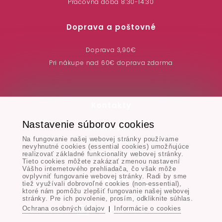
Pracovná doba 8:30-14:30
Doprava a poštovné
Doprava 3,90€
Pri nákupe nad 60€ doprava zdarma
Kontakty
Nastavenie súborov cookies
MONAD, s.r.o.
Na fungovanie našej webovej stránky používame
Hodská 345/3,
nevyhnutné cookies (essential cookies) umožňujúce
924 01 Galanta
realizovať základné funkcionality webovej stránky.
Tieto cookies môžete zakázať zmenou nastavení
Vášho internetového prehliadača, čo však môže
ovplyvniť fungovanie webovej stránky. Radi by sme
Tel. & Email:
tiež využívali dobrovoľné cookies (non-essential),
ktoré nám pomôžu zlepšiť fungovanie našej webovej
+421 917 106 227
stránky. Pre ich povolenie, prosím, odkliknite súhlas.
Ochrana osobných údajov
Informácie o cookies
|
info@monad.sk