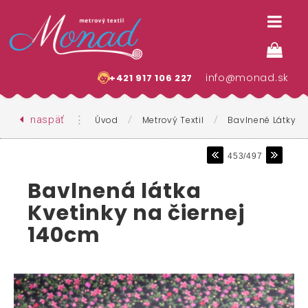
info@monad.sk
+421 917 106 227
naspäť
⋮
/
/
Úvod
Metrový Textil
Bavlnené Látky
453/497
Bavlnená látka
Kvetinky na čiernej
140cm