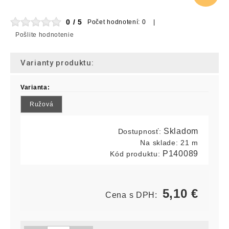
0 / 5
Počet hodnotení: 0 |
Pošlite hodnotenie
Varianty produktu:
Varianta:
Ružová
Skladom
Dostupnosť:
Na sklade:
21 m
P140089
Kód produktu:
5,10
€
Cena s DPH: