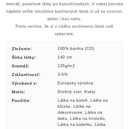
metráž, panelové látky po kusoch/sadách. V našej ponuke
nájdete veľké množstvo bavlnených látok či už so vzorom,
alebo i bez neho.
Preto veríme, že si z nášho sortimentu látok radi
vyberiete.
100% bavlna (CO)
Zloženie
:
140 cm
Šírka látky
:
125g/m2
Gramáž
:
3-5%
Zrážanlivosť
:
Európsky výrobca
Výrobené v
:
Drobný vzor
,
Kvety
Motív
:
Látka na batoh
,
Látka na
Použitie
:
blúzku
,
Látka na
dekorovanie
,
Látka na
deku
,
Látka na hniezdo
,
Látka na kabelku
,
Látka