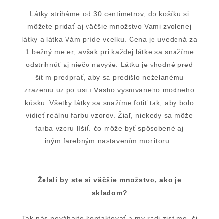
Látky striháme od 30 centimetrov, do košíku si
môžete pridať aj väčšie množstvo Vami zvolenej
látky a látka Vám príde vcelku. Cena je uvedená za
1 bežný meter, avšak pri každej látke sa snažíme
odstrihnúť aj niečo navyše. Látku je vhodné pred
šitím predprať, aby sa predišlo neželanému
zrazeniu už po ušití Vášho vysnívaného módneho
kúsku. Všetky látky sa snažíme fotiť tak, aby bolo
vidieť reálnu farbu vzorov. Žiaľ, niekedy sa môže
farba vzoru líšiť, čo môže byť spôsobené aj
iným farebným nastavením monitoru.
Želali by ste si väčšie množstvo, ako je
skladom?
Tak nás neváhajte kontaktovať a my radi zistíme, či