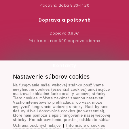
Pracovná doba 8:30-14:30
Doprava a poštovné
Doprava 3,90€
Pri nákupe nad 60€ doprava zdarma
Kontakty
Nastavenie súborov cookies
MONAD, s.r.o.
Na fungovanie našej webovej stránky používame
Hodská 345/3,
nevyhnutné cookies (essential cookies) umožňujúce
924 01 Galanta
realizovať základné funkcionality webovej stránky.
Tieto cookies môžete zakázať zmenou nastavení
Vášho internetového prehliadača, čo však môže
ovplyvniť fungovanie webovej stránky. Radi by sme
Tel. & Email:
tiež využívali dobrovoľné cookies (non-essential),
ktoré nám pomôžu zlepšiť fungovanie našej webovej
+421 917 106 227
stránky. Pre ich povolenie, prosím, odkliknite súhlas.
Ochrana osobných údajov
Informácie o cookies
info@monad.sk
|