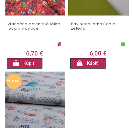
Vianočná bavlnená látka
Bavlnená látka Paolo
150cm vianoce
zelená
6,70 €
6,00 €
Kúpiť
Kúpiť
VÝPREDAJ