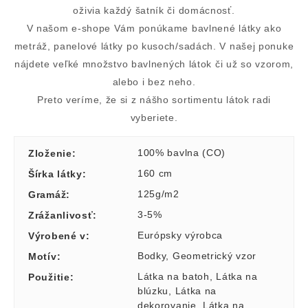
oživia každý šatník či domácnosť.
V našom e-shope Vám ponúkame bavlnené látky ako
metráž, panelové látky po kusoch/sadách. V našej ponuke
nájdete veľké množstvo bavlnených látok či už so vzorom,
alebo i bez neho.
Preto veríme, že si z nášho sortimentu látok radi
vyberiete.
100% bavlna (CO)
Zloženie
:
160 cm
Šírka látky
:
125g/m2
Gramáž
:
3-5%
Zrážanlivosť
:
Európsky výrobca
Výrobené v
:
Bodky
,
Geometrický vzor
Motív
:
Látka na batoh
,
Látka na
Použitie
:
blúzku
,
Látka na
dekorovanie
,
Látka na