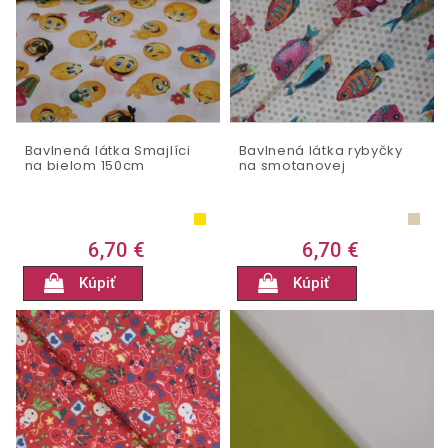
Bavlnená látka Smajlíci
Bavlnená látka rybyčky
na bielom 150cm
na smotanovej
6,70 €
6,70 €
Kúpiť
Kúpiť