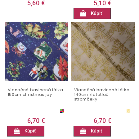
5,60 €
5,10 €
Kúpiť
Vianočná bavlnená látka
Vianočná bavlnená látka
150cm christmas joy
140cm zlatotlač
stromčeky
6,70 €
6,70 €
Kúpiť
Kúpiť