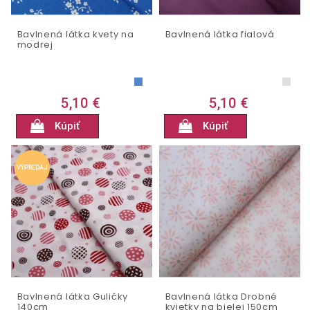
Bavlnená látka kvety na
Bavlnená látka fialová
modrej
5,10 €
5,10 €
Kúpiť
Kúpiť
VÝPREDAJ
Bavlnená látka Guličky
Bavlnená látka Drobné
140cm
kvietky na bielej 150cm