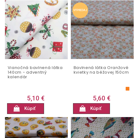
VÝPREDAJ
Vianočná bavlnená látka
Bavlnená látka Oranžové
140cm - adventný
kvietky na béžovej 150cm
kalendár
5,10 €
5,60 €
Kúpiť
Kúpiť