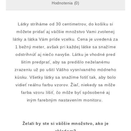
Hodnotenia (0)
Látky striháme od 30 centimetrov, do košíku si
môžete pridať aj väčšie množstvo Vami zvolenej
látky a látka Vám príde vcelku. Cena je uvedená za
1 bežný meter, avšak pri každej látke sa snažíme
odstrihnúť aj niečo navyše. Látku je vhodné pred
šitím predprať, aby sa predišlo neželanému
zrazeniu už po ušití Vášho vysnívaného módneho
kúsku. Všetky látky sa snažíme fotiť tak, aby bolo
vidieť reálnu farbu vzorov. Žiaľ, niekedy sa môže
farba vzoru líšiť, čo môže byť spôsobené aj
iným farebným nastavením monitoru.
Želali by ste si väčšie množstvo, ako je