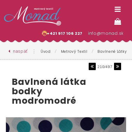
info@monad.sk
+421 917 106 227
naspäť
⋮
/
/
Úvod
Metrový Textil
Bavlnené Látky
210/497
Bavlnená látka
bodky
modromodré