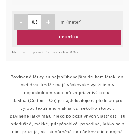
-
+
m (meter)
Do košíka
Minimálne objednateľné množstvo: 0.3m
Bavlnené látky
sú najobľúbenejším druhom látok, ani
niet divu, keďže majú všakovaké využitie a v
neposlednom rade, sú za priaznivú cenu.
Bavlna (Cotton – Co) je najdôležitejšou plodinou pre
výrobu textilného vlákna už niekoľko storočí.
Bavlnené látky majú niekoľko pozitívnych vlastností: sú
priedušné, mäkké, prispôsobivé, pohodlné, ľahko sa s
nimi pracuje, nie sú náročné na ošetrovanie a najmä