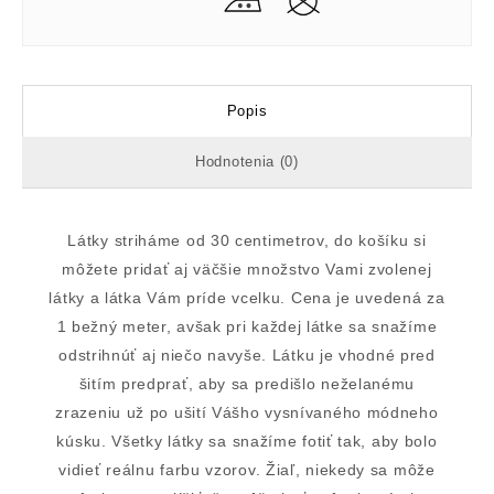
Popis
Hodnotenia (0)
Látky striháme od 30 centimetrov, do košíku si
môžete pridať aj väčšie množstvo Vami zvolenej
látky a látka Vám príde vcelku. Cena je uvedená za
1 bežný meter, avšak pri každej látke sa snažíme
odstrihnúť aj niečo navyše. Látku je vhodné pred
šitím predprať, aby sa predišlo neželanému
zrazeniu už po ušití Vášho vysnívaného módneho
kúsku. Všetky látky sa snažíme fotiť tak, aby bolo
vidieť reálnu farbu vzorov. Žiaľ, niekedy sa môže