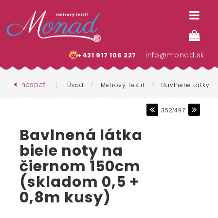
info@monad.sk
+421 917 106 227
naspäť
⋮
/
/
Úvod
Metrový Textil
Bavlnené Látky
352/497
Bavlnená látka
biele noty na
čiernom 150cm
(skladom 0,5 +
0,8m kusy)