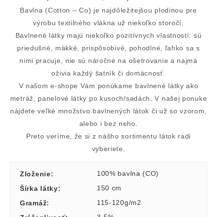
Bavlna (Cotton – Co) je najdôležitejšou plodinou pre
výrobu textilného vlákna už niekoľko storočí.
Bavlnené látky majú niekoľko pozitívnych vlastností: sú
priedušné, mäkké, prispôsobivé, pohodlné, ľahko sa s
nimi pracuje, nie sú náročné na ošetrovanie a najmä
oživia každý šatník či domácnosť.
V našom e-shope Vám ponúkame bavlnené látky ako
metráž, panelové látky po kusoch/sadách. V našej ponuke
nájdete veľké množstvo bavlnených látok či už so vzorom,
alebo i bez neho.
Preto veríme, že si z nášho sortimentu látok radi
vyberiete.
100% bavlna (CO)
Zloženie
:
150 cm
Šírka látky
:
115-120g/m2
Gramáž
: