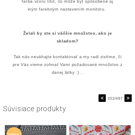
farba vzoru líšiť, čo môže byť spôsobené aj
iným farebným nastavením monitoru.
Želali by ste si väčšie množstvo, ako je
skladom?
Tak nás neváhajte kontaktovať a my radi zistíme, či
pre Vás vieme zohnať Vami požadované množstvo z
danej látky :)...
352/497
Súvisiace produkty
VÝPREDAJ