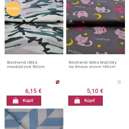
VÝPREDAJ
Bavlnená látka
Bavlnená látka Mačičky
maskáčová 160cm
na tmavo sivom 140cm
6,15 €
5,10 €
Kúpiť
Kúpiť