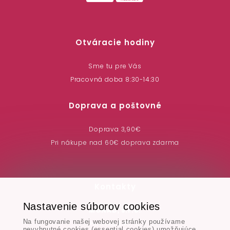
Otváracie hodiny
Sme tu pre Vás
Pracovná doba 8:30-14:30
Doprava a poštovné
Doprava 3,90€
Pri nákupe nad 60€ doprava zdarma
Kontakty
Nastavenie súborov cookies
MONAD, s.r.o.
Na fungovanie našej webovej stránky používame
Hodská 345/3,
nevyhnutné cookies (essential cookies) umožňujúce