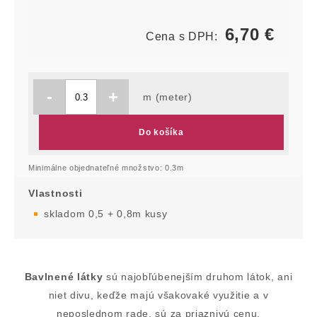
6,70
€
Cena s DPH:
-
+
m (meter)
Do košíka
Minimálne objednateľné množstvo: 0.3m
Vlastnosti
skladom 0,5 + 0,8m kusy
Bavlnené látky
sú najobľúbenejším druhom látok, ani
niet divu, keďže majú všakovaké využitie a v
neposlednom rade, sú za priaznivú cenu.