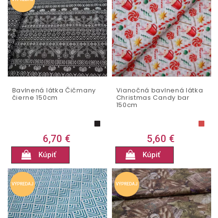
Bavlnená látka Čičmany
Vianočná bavlnená látka
čierne 150cm
Christmas Candy bar
150cm
6,70 €
5,60 €
Kúpiť
Kúpiť
VÝPREDAJ
VÝPREDAJ