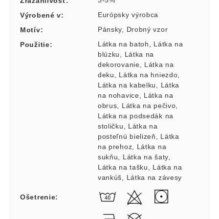
3-5%
Zrážanlivosť
:
Európsky výrobca
Výrobené v
:
Pánsky
,
Drobný vzor
Motív
:
Látka na batoh
,
Látka na
Použitie
:
blúzku
,
Látka na
dekorovanie
,
Látka na
deku
,
Látka na hniezdo
,
Látka na kabelku
,
Látka
na nohavice
,
Látka na
obrus
,
Látka na pečivo
,
Látka na podsedák na
stoličku
,
Látka na
posteľnú bielizeň
,
Látka
na prehoz
,
Látka na
sukňu
,
Látka na šaty
,
Látka na tašku
,
Látka na
vankúš
,
Látka na závesy
Ošetrenie
: