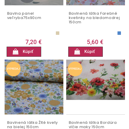
Bavlna panel
Bavlnená látka Farebné
veľryba75x90cm
kvetinky na bledomodrej
150cm
7,20 €
5,60 €
Kúpiť
Kúpiť
VÝPREDAJ
VÝPREDAJ
Bavlnená látka Žlté kvety
Bavlnená látka Bordúra
na bielej 150cm
vlčie maky 150cm