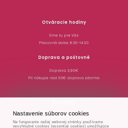
Otváracie hodiny
Sme tu pre Vás
Pracovná doba 8:30-14:30
Doprava a poštovné
Doprava 3,90€
Pri nákupe nad 60€ doprava zdarma
Kontakty
Nastavenie súborov cookies
MONAD, s.r.o.
Na fungovanie našej webovej stránky používame
Hodská 345/3,
nevyhnutné cookies (essential cookies) umožňujúce