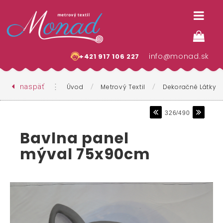
info@monad.sk
+421 917 106 227
naspäť
⋮
/
/
Úvod
Metrový Textil
Dekoračné Látky
326/490
Bavlna panel
mýval 75x90cm