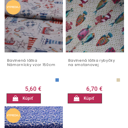
VÝPREDAJ
Bavlnená látka
Bavlnená látka rybyčky
Námornícky vzor 150cm
na smotanovej
5,60 €
6,70 €
Kúpiť
Kúpiť
VÝPREDAJ