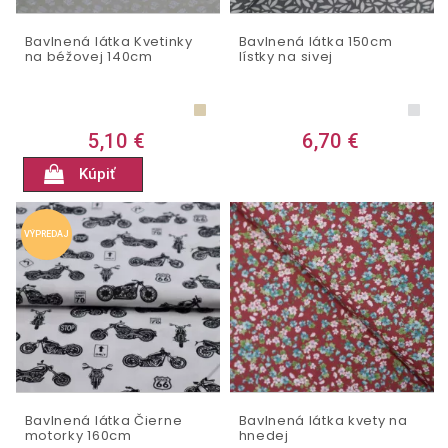
Bavlnená látka Kvetinky
Bavlnená látka 150cm
na béžovej 140cm
lístky na sivej
5,10 €
6,70 €
Kúpiť
VÝPREDAJ
Bavlnená látka Čierne
Bavlnená látka kvety na
motorky 160cm
hnedej