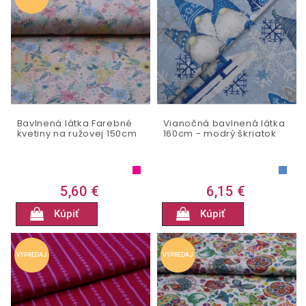
Bavlnená látka Farebné
Vianočná bavlnená látka
kvetiny na ružovej 150cm
160cm - modrý škriatok
5,60 €
6,15 €
Kúpiť
Kúpiť
VÝPREDAJ
VÝPREDAJ