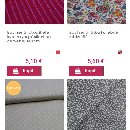
Bavlnená látka Biele
Bavlnená látka Farebné
kvetinky s pásikmi na
lebky 150
červenej 140cm
5,10 €
5,60 €
Kúpiť
Kúpiť
VÝPREDAJ