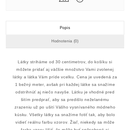
Popis
Hodnotenia (0)
Látky striháme od 30 centimetrov, do košíku si
môžete pridať aj väčšie množstvo Vami zvolenej
látky a látka Vám príde vcelku. Cena je uvedená za
1 bežný meter, avšak pri každej látke sa snažíme
odstrihnúť aj niečo navyše. Látku je vhodné pred
šitím predprať, aby sa predišlo neželanému
zrazeniu už po ušití Vášho vysnívaného módneho
kúsku. Všetky látky sa snažíme fotiť tak, aby bolo
vidieť reálnu farbu vzorov. Žiaľ, niekedy sa môže
farba vzoru líšiť, čo môže byť spôsobené aj