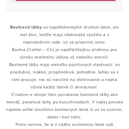
Bavlnené látky
sú najobľúbenejším druhom látok, ani
niet divu, keďže majú všakovaké využitie a v
neposlednom rade, sú za priaznivú cenu.
Bavlna (Cotton – Co) je najdôležitejšou plodinou pre
výrobu textilného vlákna už niekoľko storočí.
Bavlnené látky majú niekoľko pozitívnych vlastností: sú
priedušné, mäkké, prispôsobivé, pohodlné, ľahko sa s
nimi pracuje, nie sú náročné na ošetrovanie a najmä
oživia každý šatník či domácnosť.
V našom e-shope Vám ponúkame bavlnené látky ako
metráž, panelové látky po kusoch/sadách. V našej ponuke
nájdete veľké množstvo bavlnených látok či už so vzorom,
alebo i bez neho.
Preto veríme, že si z nášho sortimentu látok radi