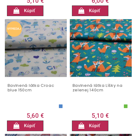
5,10 €
6,00 €
Kúpiť
Kúpiť
VÝPREDAJ
Bavlnená látka Croac
Bavlnená látka Líšky na
blue 150cm
zelenej 140cm
5,60 €
5,10 €
Kúpiť
Kúpiť